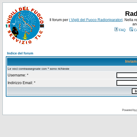
Rad
Il forum per
i Vigili del Fuoco Radioriparatori
. Nella r
an
FAQ
C
Indice del forum
Inviam
Le voci contrassegnate con * sono richieste
Username: *
Indirizzo Email: *
Powered by