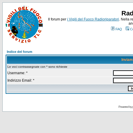
Rad
Il forum per
i Vigili del Fuoco Radioriparatori
. Nella r
an
FAQ
C
Indice del forum
Inviam
Le voci contrassegnate con * sono richieste
Username: *
Indirizzo Email: *
Powered by