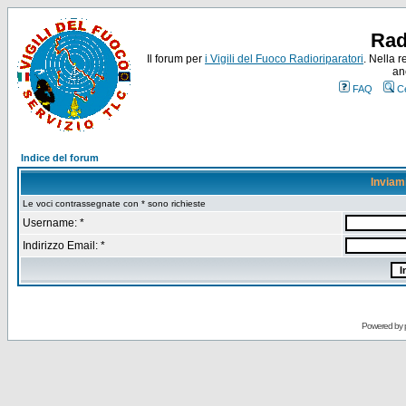
Rad
Il forum per
i Vigili del Fuoco Radioriparatori
. Nella r
an
FAQ
C
Indice del forum
Inviam
Le voci contrassegnate con * sono richieste
Username: *
Indirizzo Email: *
Powered by