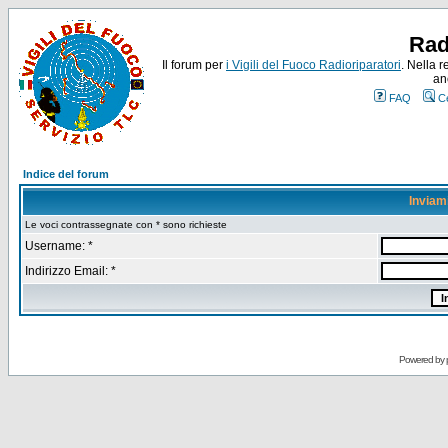
Rad
Il forum per
i Vigili del Fuoco Radioriparatori
. Nella r
an
FAQ
C
Indice del forum
Inviam
Le voci contrassegnate con * sono richieste
Username: *
Indirizzo Email: *
Powered by