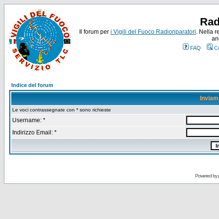
Rad
Il forum per
i Vigili del Fuoco Radioriparatori
. Nella r
an
FAQ
C
Indice del forum
Inviam
Le voci contrassegnate con * sono richieste
Username: *
Indirizzo Email: *
Powered by