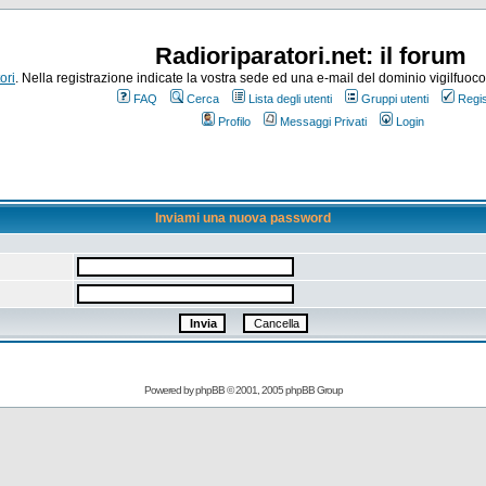
Radioriparatori.net: il forum
ori
. Nella registrazione indicate la vostra sede ed una e-mail del dominio vigilfuoco.it
FAQ
Cerca
Lista degli utenti
Gruppi utenti
Regis
Profilo
Messaggi Privati
Login
Inviami una nuova password
Powered by
phpBB
© 2001, 2005 phpBB Group