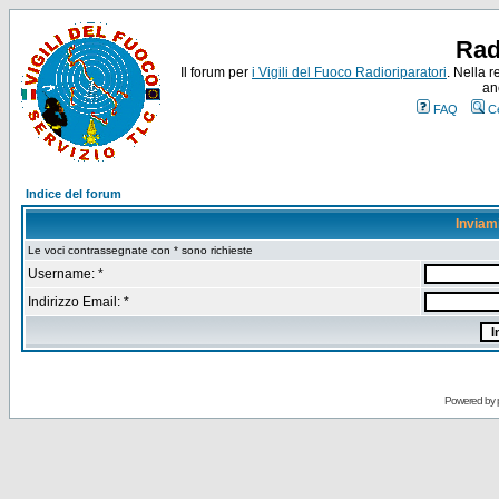
Rad
Il forum per
i Vigili del Fuoco Radioriparatori
. Nella r
an
FAQ
C
Indice del forum
Inviam
Le voci contrassegnate con * sono richieste
Username: *
Indirizzo Email: *
Powered by