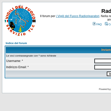
Rad
Il forum per
i Vigili del Fuoco Radioriparatori
. Nella r
an
FAQ
C
Indice del forum
Inviam
Le voci contrassegnate con * sono richieste
Username: *
Indirizzo Email: *
Powered by