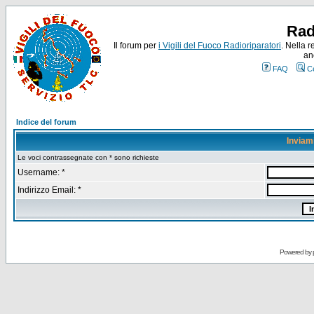
Rad
Il forum per
i Vigili del Fuoco Radioriparatori
. Nella r
an
FAQ
C
Indice del forum
Inviam
Le voci contrassegnate con * sono richieste
Username: *
Indirizzo Email: *
Powered by