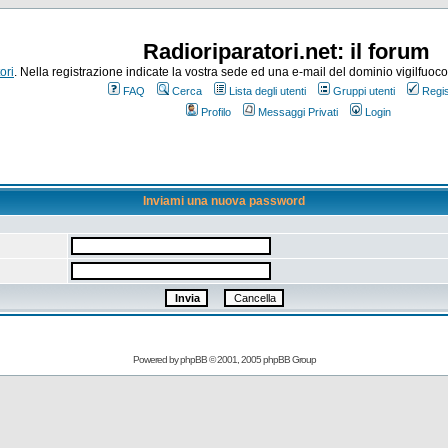
Radioriparatori.net: il forum
ori
. Nella registrazione indicate la vostra sede ed una e-mail del dominio vigilfuoco.it
FAQ
Cerca
Lista degli utenti
Gruppi utenti
Regis
Profilo
Messaggi Privati
Login
Inviami una nuova password
Powered by
phpBB
© 2001, 2005 phpBB Group