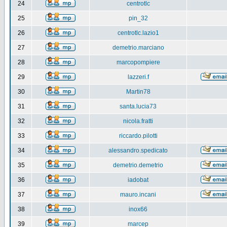
24
centrotlc
25
pin_32
26
centrotlc.lazio1
27
demetrio.marciano
28
marcopompiere
29
lazzeri.f
30
Martin78
31
santa.lucia73
32
nicola.fratti
33
riccardo.pilotti
34
alessandro.spedicato
35
demetrio.demetrio
36
iadobat
37
mauro.incani
38
inox66
39
marcep