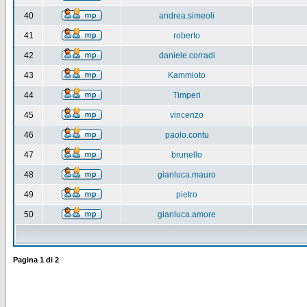
40
andrea.simeoli
41
roberto
42
daniele.corradi
43
Kammioto
44
Timperi
45
vincenzo
46
paolo.contu
47
brunello
48
gianluca.mauro
49
pietro
50
gianluca.amore
Pagina
1
di
2