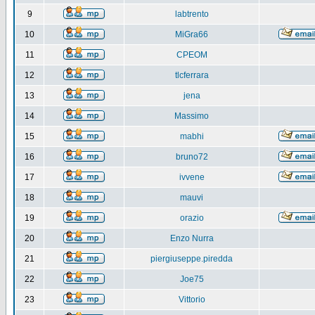
9
labtrento
10
MiGra66
11
CPEOM
12
tlcferrara
13
jena
14
Massimo
15
mabhi
16
bruno72
17
ivvene
18
mauvi
19
orazio
20
Enzo Nurra
21
piergiuseppe.piredda
22
Joe75
23
Vittorio