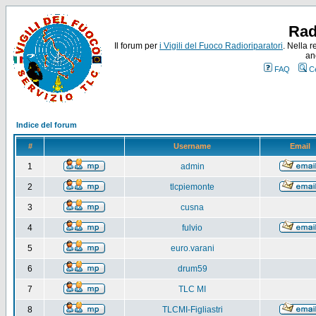
Rad
Il forum per
i Vigili del Fuoco Radioriparatori
. Nella r
an
FAQ
C
Indice del forum
#
Username
Email
1
admin
2
tlcpiemonte
3
cusna
4
fulvio
5
euro.varani
6
drum59
7
TLC MI
8
TLCMI-Figliastri