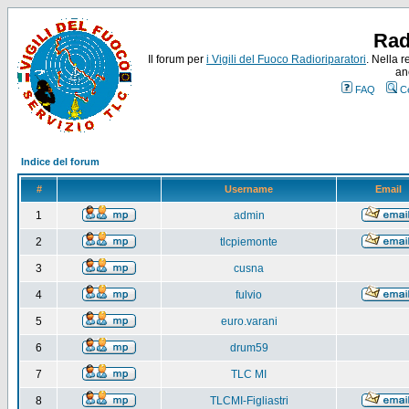
Rad
Il forum per
i Vigili del Fuoco Radioriparatori
. Nella r
an
FAQ
C
Indice del forum
#
Username
Email
1
admin
2
tlcpiemonte
3
cusna
4
fulvio
5
euro.varani
6
drum59
7
TLC MI
8
TLCMI-Figliastri