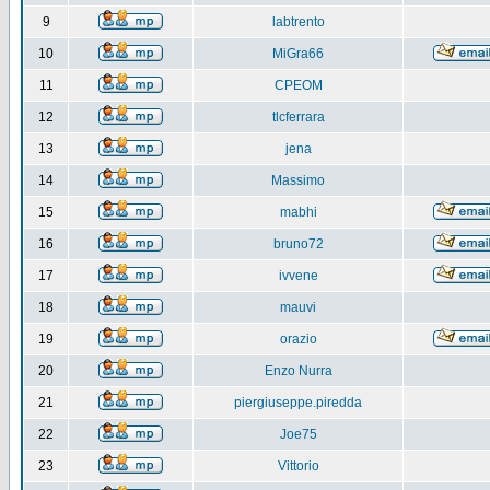
9
labtrento
10
MiGra66
11
CPEOM
12
tlcferrara
13
jena
14
Massimo
15
mabhi
16
bruno72
17
ivvene
18
mauvi
19
orazio
20
Enzo Nurra
21
piergiuseppe.piredda
22
Joe75
23
Vittorio