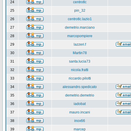
24
centrotlc
25
pin_32
26
centrotlc.lazio1
27
demetrio.marciano
28
marcopompiere
29
lazzeri.f
30
Martin78
31
santa.lucia73
32
nicola.fratti
33
riccardo.pilotti
34
alessandro.spedicato
35
demetrio.demetrio
36
iadobat
37
mauro.incani
38
inox66
39
marcep