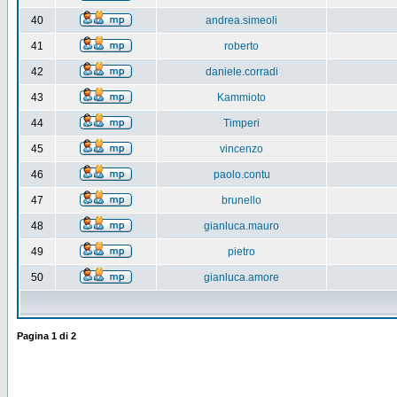
40
andrea.simeoli
41
roberto
42
daniele.corradi
43
Kammioto
44
Timperi
45
vincenzo
46
paolo.contu
47
brunello
48
gianluca.mauro
49
pietro
50
gianluca.amore
Pagina
1
di
2