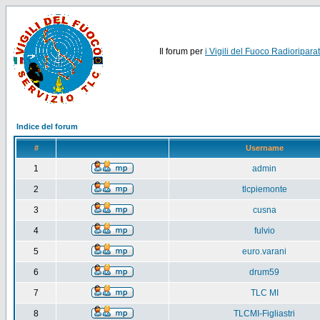
Il forum per
i Vigili del Fuoco Radioriparat
Indice del forum
#
Username
1
admin
2
tlcpiemonte
3
cusna
4
fulvio
5
euro.varani
6
drum59
7
TLC MI
8
TLCMI-Figliastri