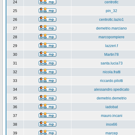
24
centrotlc
25
pin_32
26
centrotlc.lazio1
27
demetrio.marciano
28
marcopompiere
29
lazzeri.f
30
Martin78
31
santa.lucia73
32
nicola.fratti
33
riccardo.pilotti
34
alessandro.spedicato
35
demetrio.demetrio
36
iadobat
37
mauro.incani
38
inox66
39
marcep