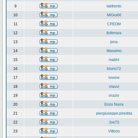
9
labtrento
10
MiGra66
11
CPEOM
12
tlcferrara
13
jena
14
Massimo
15
mabhi
16
bruno72
17
ivvene
18
mauvi
19
orazio
20
Enzo Nurra
21
piergiuseppe.piredda
22
Joe75
23
Vittorio