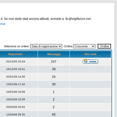
. Se non siete stati ancora attivati, scrivete a: tlc@vigilfuoco.net
trati
Seleziona un ordine:
Ordina
Registrato
Messaggi
Sito web
247
02/12/05 23:54
39
16/12/05 19:41
24
02/01/06 14:50
30
13/01/06 17:42
1
24/01/06 10:06
2
24/02/06 22:08
2
03/03/06 20:02
65
12/04/06 09:35