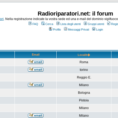
Radioriparatori.net: il forum
ori
. Nella registrazione indicate la vostra sede ed una e-mail del dominio vigilfuoco.it
FAQ
Cerca
Lista degli utenti
Gruppi utenti
Regis
Profilo
Messaggi Privati
Login
Email
Localit�
Roma
torino
Reggio E.
Milano
Bologna
Pistoia
Milano
Milano