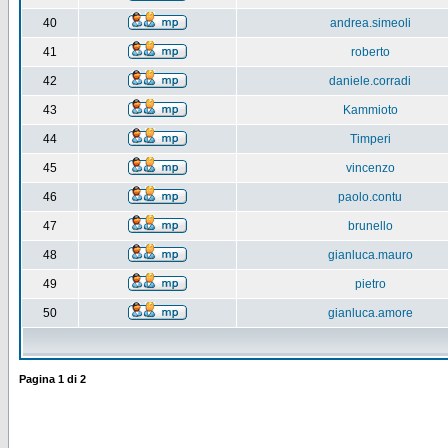
40
andrea.simeoli
41
roberto
42
daniele.corradi
43
Kammioto
44
Timperi
45
vincenzo
46
paolo.contu
47
brunello
48
gianluca.mauro
49
pietro
50
gianluca.amore
Pagina
1
di
2