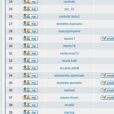
24
centrotlc
25
pin_32
26
centrotlc.lazio1
27
demetrio.marciano
28
marcopompiere
29
lazzeri.f
30
Martin78
31
santa.lucia73
32
nicola.fratti
33
riccardo.pilotti
34
alessandro.spedicato
35
demetrio.demetrio
36
iadobat
37
mauro.incani
38
inox66
39
marcep