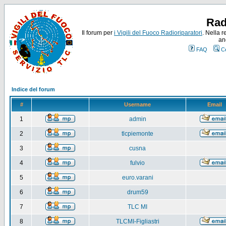
Rad
Il forum per
i Vigili del Fuoco Radioriparatori
. Nella r
an
FAQ
C
Indice del forum
#
Username
Email
1
admin
2
tlcpiemonte
3
cusna
4
fulvio
5
euro.varani
6
drum59
7
TLC MI
8
TLCMI-Figliastri