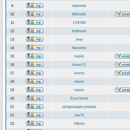
9
labtrento
10
MiGra66
11
CPEOM
12
tlcferrara
13
jena
14
Massimo
15
mabhi
16
bruno72
17
ivvene
18
mauvi
19
orazio
20
Enzo Nurra
21
piergiuseppe.piredda
22
Joe75
23
Vittorio