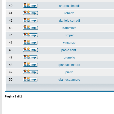
40
andrea.simeoli
41
roberto
42
daniele.corradi
43
Kammioto
44
Timperi
45
vincenzo
46
paolo.contu
47
brunello
48
gianluca.mauro
49
pietro
50
gianluca.amore
Pagina
1
di
2