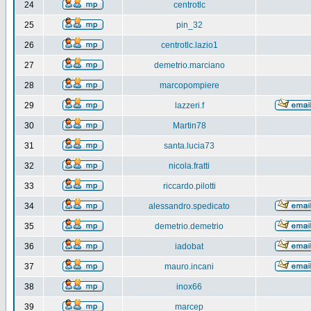
24
centrotlc
25
pin_32
26
centrotlc.lazio1
27
demetrio.marciano
28
marcopompiere
29
lazzeri.f
30
Martin78
31
santa.lucia73
32
nicola.fratti
33
riccardo.pilotti
34
alessandro.spedicato
35
demetrio.demetrio
36
iadobat
37
mauro.incani
38
inox66
39
marcep