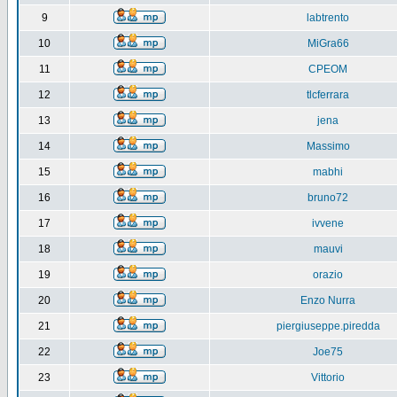
9
labtrento
10
MiGra66
11
CPEOM
12
tlcferrara
13
jena
14
Massimo
15
mabhi
16
bruno72
17
ivvene
18
mauvi
19
orazio
20
Enzo Nurra
21
piergiuseppe.piredda
22
Joe75
23
Vittorio