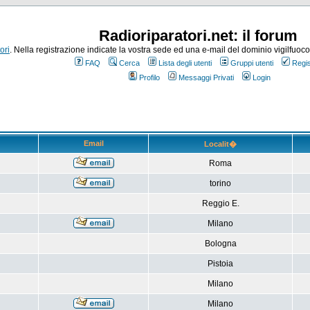
Radioriparatori.net: il forum
ori
. Nella registrazione indicate la vostra sede ed una e-mail del dominio vigilfuoco.it
FAQ
Cerca
Lista degli utenti
Gruppi utenti
Regis
Profilo
Messaggi Privati
Login
Email
Localit�
Roma
torino
Reggio E.
Milano
Bologna
Pistoia
Milano
Milano