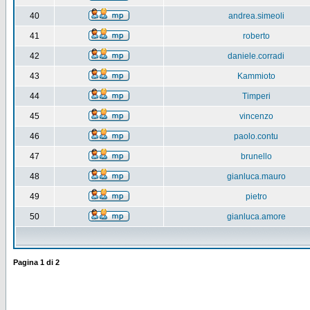
40
andrea.simeoli
41
roberto
42
daniele.corradi
43
Kammioto
44
Timperi
45
vincenzo
46
paolo.contu
47
brunello
48
gianluca.mauro
49
pietro
50
gianluca.amore
Pagina
1
di
2