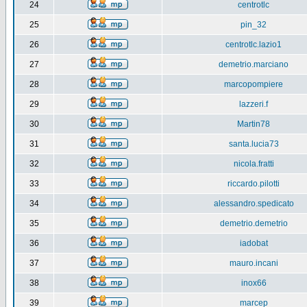
24
centrotlc
25
pin_32
26
centrotlc.lazio1
27
demetrio.marciano
28
marcopompiere
29
lazzeri.f
30
Martin78
31
santa.lucia73
32
nicola.fratti
33
riccardo.pilotti
34
alessandro.spedicato
35
demetrio.demetrio
36
iadobat
37
mauro.incani
38
inox66
39
marcep