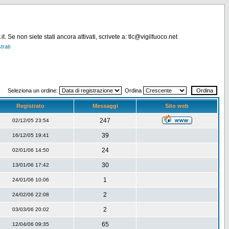
. Se non siete stati ancora attivati, scrivete a: tlc@vigilfuoco.net
trati
Seleziona un ordine:
Ordina
Registrato
Messaggi
Sito web
247
02/12/05 23:54
39
16/12/05 19:41
24
02/01/06 14:50
30
13/01/06 17:42
1
24/01/06 10:06
2
24/02/06 22:08
2
03/03/06 20:02
65
12/04/06 09:35