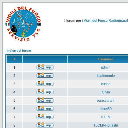
Il forum per
i Vigili del Fuoco Radioriparat
Indice del forum
#
Username
1
admin
2
tlcpiemonte
3
cusna
4
fulvio
5
euro.varani
6
drum59
7
TLC MI
8
TLCMI-Figliastri