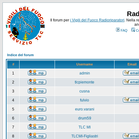
Rad
Il forum per
i Vigili del Fuoco Radioriparatori
. Nella r
an
FAQ
C
Indice del forum
#
Username
Email
1
admin
2
tlcpiemonte
3
cusna
4
fulvio
5
euro.varani
6
drum59
7
TLC MI
8
TLCMI-Figliastri