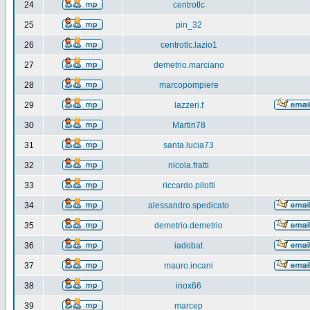
24
centrotlc
25
pin_32
26
centrotlc.lazio1
27
demetrio.marciano
28
marcopompiere
29
lazzeri.f
30
Martin78
31
santa.lucia73
32
nicola.fratti
33
riccardo.pilotti
34
alessandro.spedicato
35
demetrio.demetrio
36
iadobat
37
mauro.incani
38
inox66
39
marcep