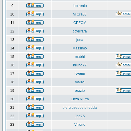
9
labtrento
10
MiGra66
11
CPEOM
12
tlcferrara
13
jena
14
Massimo
15
mabhi
16
bruno72
17
ivvene
18
mauvi
19
orazio
20
Enzo Nurra
21
piergiuseppe.piredda
22
Joe75
23
Vittorio