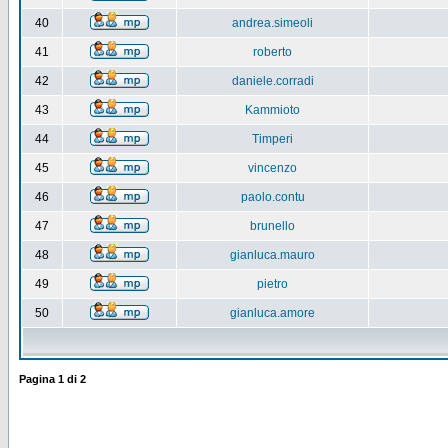
40
andrea.simeoli
41
roberto
42
daniele.corradi
43
Kammioto
44
Timperi
45
vincenzo
46
paolo.contu
47
brunello
48
gianluca.mauro
49
pietro
50
gianluca.amore
Pagina
1
di
2