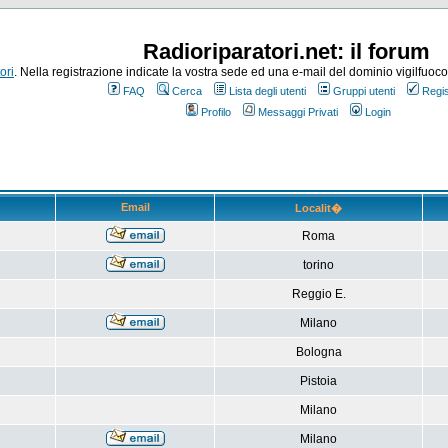
Radioriparatori.net: il forum
ori
. Nella registrazione indicate la vostra sede ed una e-mail del dominio vigilfuoco.it
FAQ
Cerca
Lista degli utenti
Gruppi utenti
Regis
Profilo
Messaggi Privati
Login
Email
Localit�
Roma
torino
Reggio E.
Milano
Bologna
Pistoia
Milano
Milano