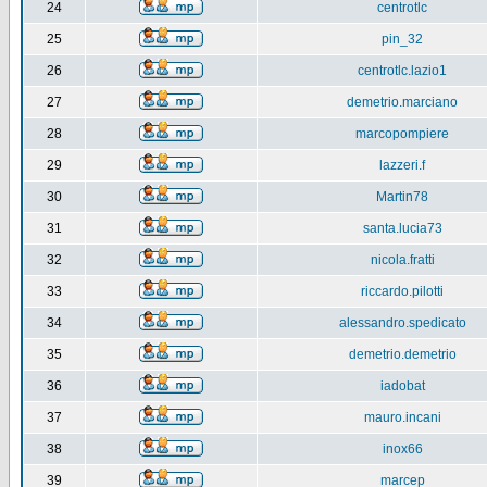
24
centrotlc
25
pin_32
26
centrotlc.lazio1
27
demetrio.marciano
28
marcopompiere
29
lazzeri.f
30
Martin78
31
santa.lucia73
32
nicola.fratti
33
riccardo.pilotti
34
alessandro.spedicato
35
demetrio.demetrio
36
iadobat
37
mauro.incani
38
inox66
39
marcep