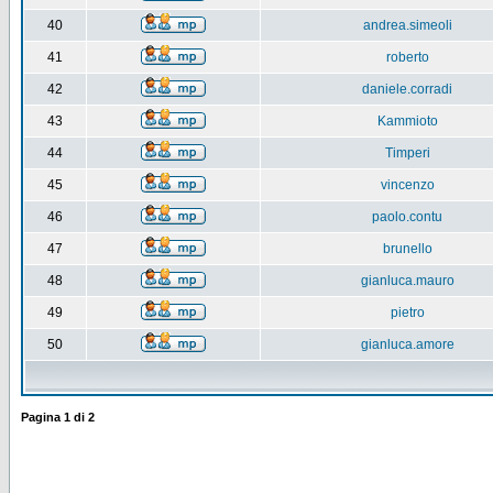
40
andrea.simeoli
41
roberto
42
daniele.corradi
43
Kammioto
44
Timperi
45
vincenzo
46
paolo.contu
47
brunello
48
gianluca.mauro
49
pietro
50
gianluca.amore
Pagina
1
di
2