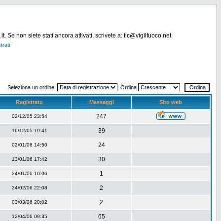
. Se non siete stati ancora attivati, scrivete a: tlc@vigilfuoco.net
trati
Seleziona un ordine:
Ordina
Registrato
Messaggi
Sito web
247
02/12/05 23:54
39
16/12/05 19:41
24
02/01/06 14:50
30
13/01/06 17:42
1
24/01/06 10:06
2
24/02/06 22:08
2
03/03/06 20:02
65
12/04/06 09:35