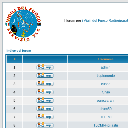
Il forum per
i Vigili del Fuoco Radioriparat
Indice del forum
#
Username
1
admin
2
tlcpiemonte
3
cusna
4
fulvio
5
euro.varani
6
drum59
7
TLC MI
8
TLCMI-Figliastri