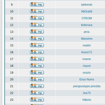
9
labtrento
10
MiGra66
11
CPEOM
12
tlcferrara
13
jena
14
Massimo
15
mabhi
16
bruno72
17
ivvene
18
mauvi
19
orazio
20
Enzo Nurra
21
piergiuseppe.piredda
22
Joe75
23
Vittorio