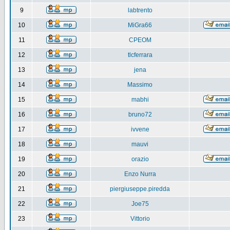
9
labtrento
10
MiGra66
11
CPEOM
12
tlcferrara
13
jena
14
Massimo
15
mabhi
16
bruno72
17
ivvene
18
mauvi
19
orazio
20
Enzo Nurra
21
piergiuseppe.piredda
22
Joe75
23
Vittorio