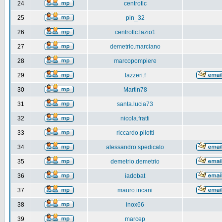
24
centrotlc
25
pin_32
26
centrotlc.lazio1
27
demetrio.marciano
28
marcopompiere
29
lazzeri.f
30
Martin78
31
santa.lucia73
32
nicola.fratti
33
riccardo.pilotti
34
alessandro.spedicato
35
demetrio.demetrio
36
iadobat
37
mauro.incani
38
inox66
39
marcep