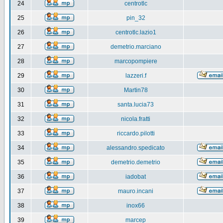
24
centrotlc
25
pin_32
26
centrotlc.lazio1
27
demetrio.marciano
28
marcopompiere
29
lazzeri.f
30
Martin78
31
santa.lucia73
32
nicola.fratti
33
riccardo.pilotti
34
alessandro.spedicato
35
demetrio.demetrio
36
iadobat
37
mauro.incani
38
inox66
39
marcep