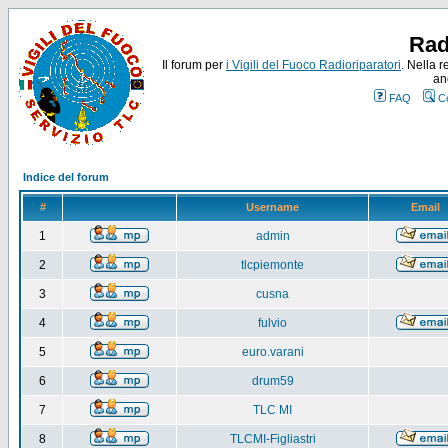
Rad
Il forum per
i Vigili del Fuoco Radioriparatori
. Nella r
an
FAQ
C
Indice del forum
#
Username
Email
1
admin
2
tlcpiemonte
3
cusna
4
fulvio
5
euro.varani
6
drum59
7
TLC MI
8
TLCMI-Figliastri