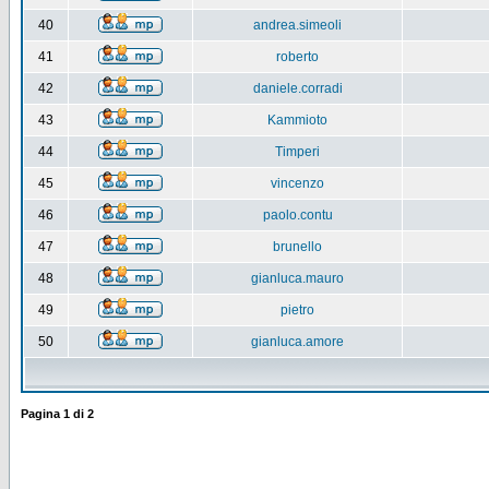
40
andrea.simeoli
41
roberto
42
daniele.corradi
43
Kammioto
44
Timperi
45
vincenzo
46
paolo.contu
47
brunello
48
gianluca.mauro
49
pietro
50
gianluca.amore
Pagina
1
di
2