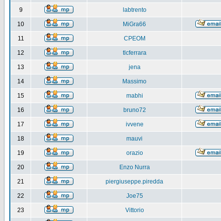
9
labtrento
10
MiGra66
11
CPEOM
12
tlcferrara
13
jena
14
Massimo
15
mabhi
16
bruno72
17
ivvene
18
mauvi
19
orazio
20
Enzo Nurra
21
piergiuseppe.piredda
22
Joe75
23
Vittorio