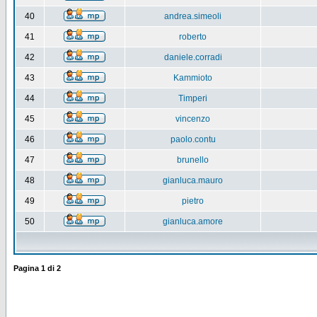
40
andrea.simeoli
41
roberto
42
daniele.corradi
43
Kammioto
44
Timperi
45
vincenzo
46
paolo.contu
47
brunello
48
gianluca.mauro
49
pietro
50
gianluca.amore
Pagina
1
di
2