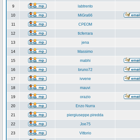
9
labtrento
10
MiGra66
11
CPEOM
12
tlcferrara
13
jena
14
Massimo
15
mabhi
16
bruno72
17
ivvene
18
mauvi
19
orazio
20
Enzo Nurra
21
piergiuseppe.piredda
22
Joe75
23
Vittorio