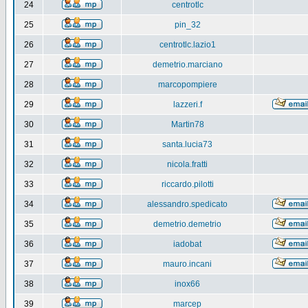
24
centrotlc
25
pin_32
26
centrotlc.lazio1
27
demetrio.marciano
28
marcopompiere
29
lazzeri.f
30
Martin78
31
santa.lucia73
32
nicola.fratti
33
riccardo.pilotti
34
alessandro.spedicato
35
demetrio.demetrio
36
iadobat
37
mauro.incani
38
inox66
39
marcep