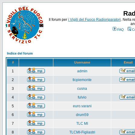
Rad
Il forum per
i Vigili del Fuoco Radioriparatori
. Nella r
an
FAQ
C
Indice del forum
#
Username
Email
1
admin
2
tlcpiemonte
3
cusna
4
fulvio
5
euro.varani
6
drum59
7
TLC MI
8
TLCMI-Figliastri