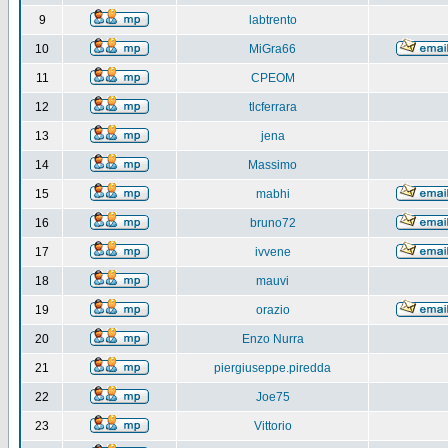
9
labtrento
10
MiGra66
11
CPEOM
12
tlcferrara
13
jena
14
Massimo
15
mabhi
16
bruno72
17
ivvene
18
mauvi
19
orazio
20
Enzo Nurra
21
piergiuseppe.piredda
22
Joe75
23
Vittorio