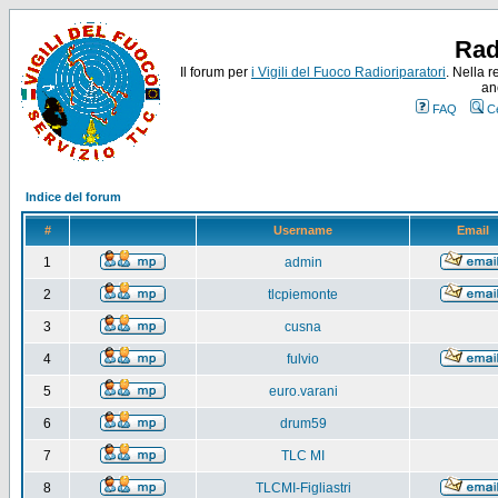
Rad
Il forum per
i Vigili del Fuoco Radioriparatori
. Nella r
an
FAQ
C
Indice del forum
#
Username
Email
1
admin
2
tlcpiemonte
3
cusna
4
fulvio
5
euro.varani
6
drum59
7
TLC MI
8
TLCMI-Figliastri