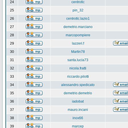
24
centrotlc
25
pin_32
26
centrotlc.lazio1
27
demetrio.marciano
28
marcopompiere
29
lazzeri.f
30
Martin78
31
santa.lucia73
32
nicola.fratti
33
riccardo.pilotti
34
alessandro.spedicato
35
demetrio.demetrio
36
iadobat
37
mauro.incani
38
inox66
39
marcep