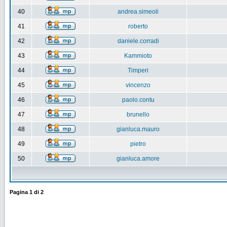
40
andrea.simeoli
41
roberto
42
daniele.corradi
43
Kammioto
44
Timperi
45
vincenzo
46
paolo.contu
47
brunello
48
gianluca.mauro
49
pietro
50
gianluca.amore
Pagina
1
di
2