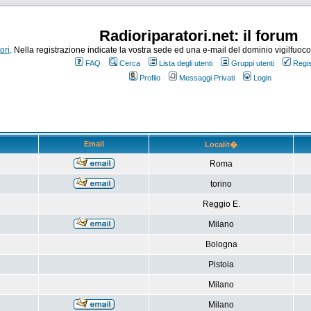
Radioriparatori.net: il forum
ori
. Nella registrazione indicate la vostra sede ed una e-mail del dominio vigilfuoco.it
FAQ
Cerca
Lista degli utenti
Gruppi utenti
Regis
Profilo
Messaggi Privati
Login
Email
Localit�
Roma
torino
Reggio E.
Milano
Bologna
Pistoia
Milano
Milano