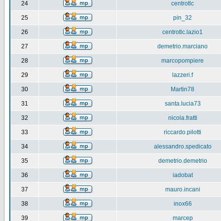
24
centrotlc
25
pin_32
26
centrotlc.lazio1
27
demetrio.marciano
28
marcopompiere
29
lazzeri.f
30
Martin78
31
santa.lucia73
32
nicola.fratti
33
riccardo.pilotti
34
alessandro.spedicato
35
demetrio.demetrio
36
iadobat
37
mauro.incani
38
inox66
39
marcep