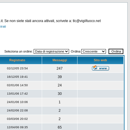
. Se non siete stati ancora attivati, scrivete a: tlc@vigilfuoco.net
trati
Seleziona un ordine:
Ordina
Registrato
Messaggi
Sito web
247
02/12/05 23:54
39
16/12/05 19:41
24
02/01/06 14:50
30
13/01/06 17:42
1
24/01/06 10:06
2
24/02/06 22:08
2
03/03/06 20:02
65
12/04/06 09:35