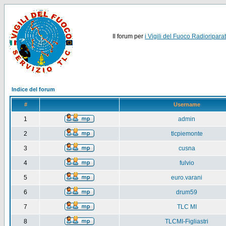
Il forum per
i Vigili del Fuoco Radioriparat
Indice del forum
#
Username
1
admin
2
tlcpiemonte
3
cusna
4
fulvio
5
euro.varani
6
drum59
7
TLC MI
8
TLCMI-Figliastri