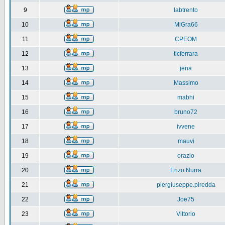
9
labtrento
10
MiGra66
11
CPEOM
12
tlcferrara
13
jena
14
Massimo
15
mabhi
16
bruno72
17
ivvene
18
mauvi
19
orazio
20
Enzo Nurra
21
piergiuseppe.piredda
22
Joe75
23
Vittorio