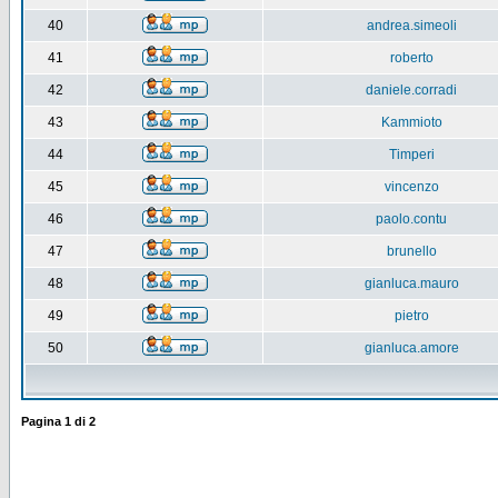
40
andrea.simeoli
41
roberto
42
daniele.corradi
43
Kammioto
44
Timperi
45
vincenzo
46
paolo.contu
47
brunello
48
gianluca.mauro
49
pietro
50
gianluca.amore
Pagina
1
di
2