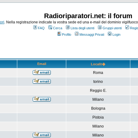
Radioriparatori.net: il forum
ori
. Nella registrazione indicate la vostra sede ed una e-mail del dominio vigilfuoco.it
FAQ
Cerca
Lista degli utenti
Gruppi utenti
Regis
Profilo
Messaggi Privati
Login
Email
Localit�
Roma
torino
Reggio E.
Milano
Bologna
Pistoia
Milano
Milano