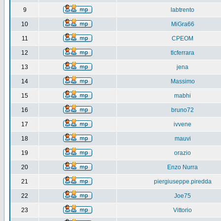
9
labtrento
10
MiGra66
11
CPEOM
12
tlcferrara
13
jena
14
Massimo
15
mabhi
16
bruno72
17
ivvene
18
mauvi
19
orazio
20
Enzo Nurra
21
piergiuseppe.piredda
22
Joe75
23
Vittorio