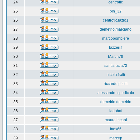
24
centrotlc
25
pin_32
26
centrotlc.lazio1
27
demetrio.marciano
28
marcopompiere
29
lazzeri.f
30
Martin78
31
santa.lucia73
32
nicola.fratti
33
riccardo.pilotti
34
alessandro.spedicato
35
demetrio.demetrio
36
iadobat
37
mauro.incani
38
inox66
39
marcep