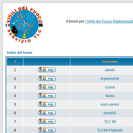
Il forum per
i Vigili del Fuoco Radioriparat
Indice del forum
#
Username
1
admin
2
tlcpiemonte
3
cusna
4
fulvio
5
euro.varani
6
drum59
7
TLC MI
8
TLCMI-Figliastri