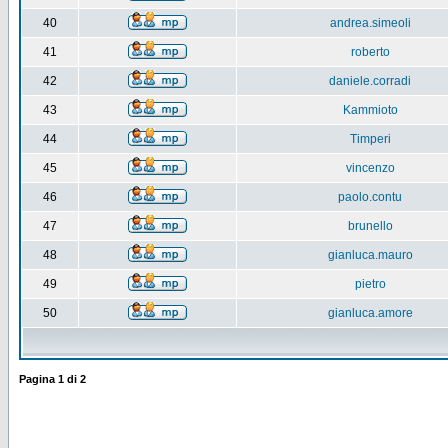
40
andrea.simeoli
41
roberto
42
daniele.corradi
43
Kammioto
44
Timperi
45
vincenzo
46
paolo.contu
47
brunello
48
gianluca.mauro
49
pietro
50
gianluca.amore
Pagina
1
di
2