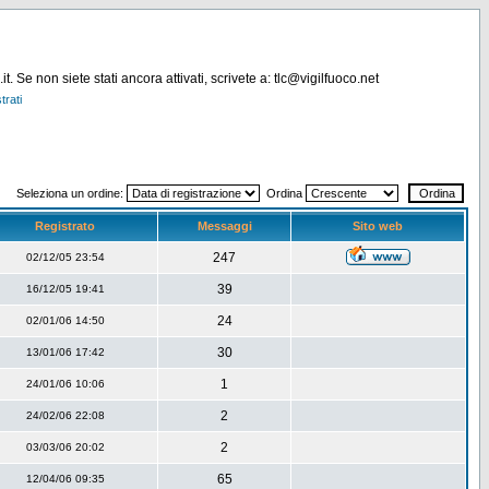
. Se non siete stati ancora attivati, scrivete a: tlc@vigilfuoco.net
trati
Seleziona un ordine:
Ordina
Registrato
Messaggi
Sito web
247
02/12/05 23:54
39
16/12/05 19:41
24
02/01/06 14:50
30
13/01/06 17:42
1
24/01/06 10:06
2
24/02/06 22:08
2
03/03/06 20:02
65
12/04/06 09:35