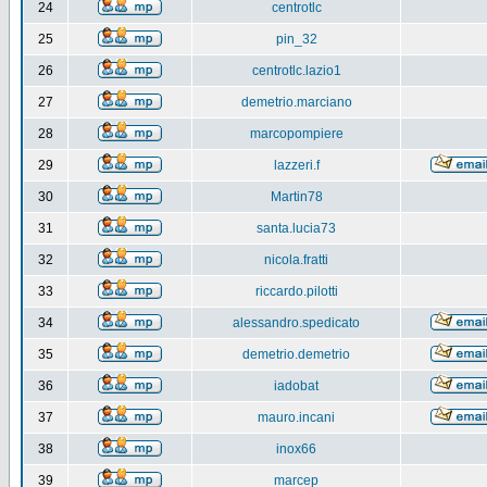
24
centrotlc
25
pin_32
26
centrotlc.lazio1
27
demetrio.marciano
28
marcopompiere
29
lazzeri.f
30
Martin78
31
santa.lucia73
32
nicola.fratti
33
riccardo.pilotti
34
alessandro.spedicato
35
demetrio.demetrio
36
iadobat
37
mauro.incani
38
inox66
39
marcep