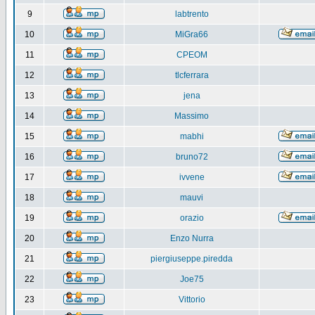
9
labtrento
10
MiGra66
11
CPEOM
12
tlcferrara
13
jena
14
Massimo
15
mabhi
16
bruno72
17
ivvene
18
mauvi
19
orazio
20
Enzo Nurra
21
piergiuseppe.piredda
22
Joe75
23
Vittorio