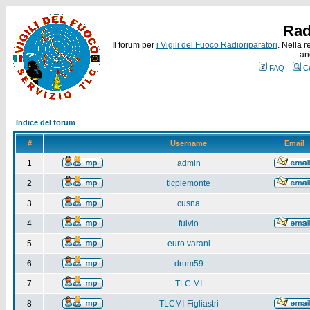
Rad
Il forum per
i Vigili del Fuoco Radioriparatori
. Nella r
an
FAQ
C
Indice del forum
#
Username
Email
1
admin
2
tlcpiemonte
3
cusna
4
fulvio
5
euro.varani
6
drum59
7
TLC MI
8
TLCMI-Figliastri