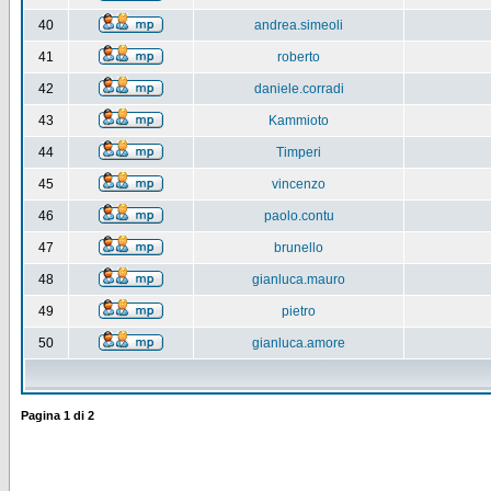
40
andrea.simeoli
41
roberto
42
daniele.corradi
43
Kammioto
44
Timperi
45
vincenzo
46
paolo.contu
47
brunello
48
gianluca.mauro
49
pietro
50
gianluca.amore
Pagina
1
di
2