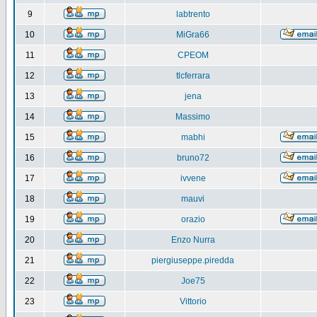
9
labtrento
10
MiGra66
11
CPEOM
12
tlcferrara
13
jena
14
Massimo
15
mabhi
16
bruno72
17
ivvene
18
mauvi
19
orazio
20
Enzo Nurra
21
piergiuseppe.piredda
22
Joe75
23
Vittorio