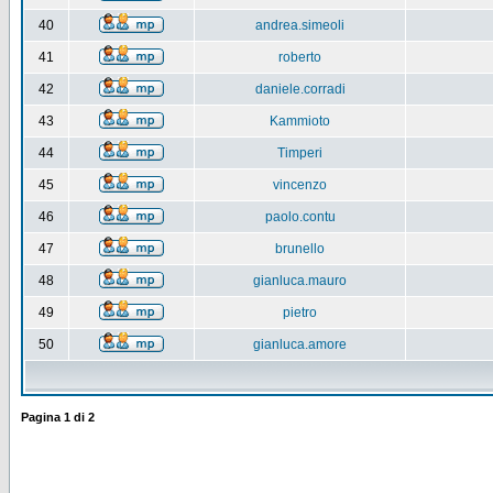
40
andrea.simeoli
41
roberto
42
daniele.corradi
43
Kammioto
44
Timperi
45
vincenzo
46
paolo.contu
47
brunello
48
gianluca.mauro
49
pietro
50
gianluca.amore
Pagina
1
di
2