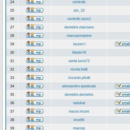
24
centrotlc
25
pin_32
26
centrotlc.lazio1
27
demetrio.marciano
28
marcopompiere
29
lazzeri.f
30
Martin78
31
santa.lucia73
32
nicola.fratti
33
riccardo.pilotti
34
alessandro.spedicato
35
demetrio.demetrio
36
iadobat
37
mauro.incani
38
inox66
39
marcep