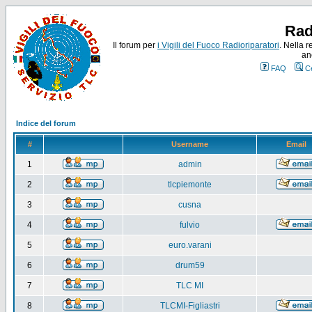
Rad
Il forum per
i Vigili del Fuoco Radioriparatori
. Nella r
an
FAQ
C
Indice del forum
#
Username
Email
1
admin
2
tlcpiemonte
3
cusna
4
fulvio
5
euro.varani
6
drum59
7
TLC MI
8
TLCMI-Figliastri