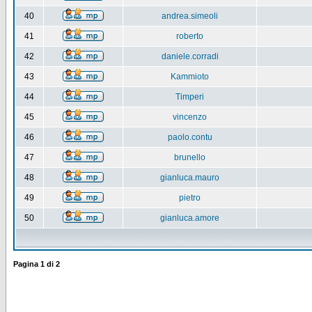
40
andrea.simeoli
41
roberto
42
daniele.corradi
43
Kammioto
44
Timperi
45
vincenzo
46
paolo.contu
47
brunello
48
gianluca.mauro
49
pietro
50
gianluca.amore
Pagina
1
di
2