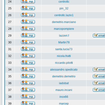
24
centrotlc
25
pin_32
26
centrotlc.lazio1
27
demetrio.marciano
28
marcopompiere
29
lazzeri.f
30
Martin78
31
santa.lucia73
32
nicola.fratti
33
riccardo.pilotti
34
alessandro.spedicato
35
demetrio.demetrio
36
iadobat
37
mauro.incani
38
inox66
39
marcep