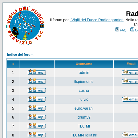
Rad
Il forum per
i Vigili del Fuoco Radioriparatori
. Nella r
an
FAQ
C
Indice del forum
#
Username
Email
1
admin
2
tlcpiemonte
3
cusna
4
fulvio
5
euro.varani
6
drum59
7
TLC MI
8
TLCMI-Figliastri