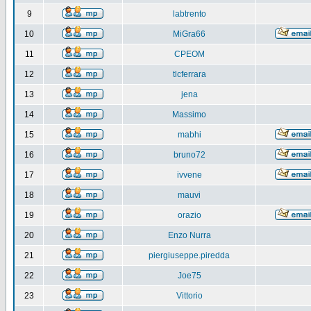
9
labtrento
10
MiGra66
11
CPEOM
12
tlcferrara
13
jena
14
Massimo
15
mabhi
16
bruno72
17
ivvene
18
mauvi
19
orazio
20
Enzo Nurra
21
piergiuseppe.piredda
22
Joe75
23
Vittorio