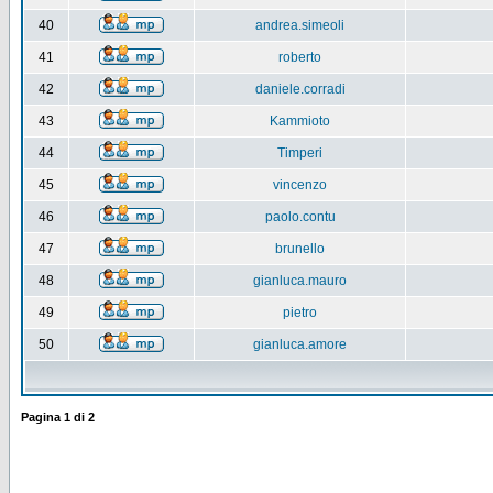
40
andrea.simeoli
41
roberto
42
daniele.corradi
43
Kammioto
44
Timperi
45
vincenzo
46
paolo.contu
47
brunello
48
gianluca.mauro
49
pietro
50
gianluca.amore
Pagina
1
di
2