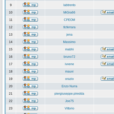
9
labtrento
10
MiGra66
11
CPEOM
12
tlcferrara
13
jena
14
Massimo
15
mabhi
16
bruno72
17
ivvene
18
mauvi
19
orazio
20
Enzo Nurra
21
piergiuseppe.piredda
22
Joe75
23
Vittorio