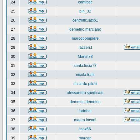
24
centrotlc
25
pin_32
26
centrotlc.lazio1
27
demetrio.marciano
28
marcopompiere
29
lazzeri.f
30
Martin78
31
santa.lucia73
32
nicola.fratti
33
riccardo.pilotti
34
alessandro.spedicato
35
demetrio.demetrio
36
iadobat
37
mauro.incani
38
inox66
39
marcep