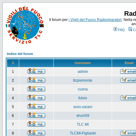
Rad
Il forum per
i Vigili del Fuoco Radioriparatori
. Nella r
an
FAQ
C
Indice del forum
#
Username
Email
1
admin
2
tlcpiemonte
3
cusna
4
fulvio
5
euro.varani
6
drum59
7
TLC MI
8
TLCMI-Figliastri