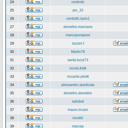
24
centrotlc
25
pin_32
26
centrotlc.lazio1
27
demetrio.marciano
28
marcopompiere
29
lazzeri.f
30
Martin78
31
santa.lucia73
32
nicola.fratti
33
riccardo.pilotti
34
alessandro.spedicato
35
demetrio.demetrio
36
iadobat
37
mauro.incani
38
inox66
39
marcep