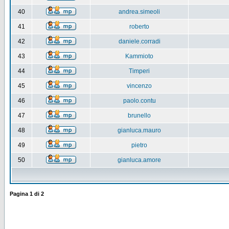
40
andrea.simeoli
41
roberto
42
daniele.corradi
43
Kammioto
44
Timperi
45
vincenzo
46
paolo.contu
47
brunello
48
gianluca.mauro
49
pietro
50
gianluca.amore
Pagina
1
di
2