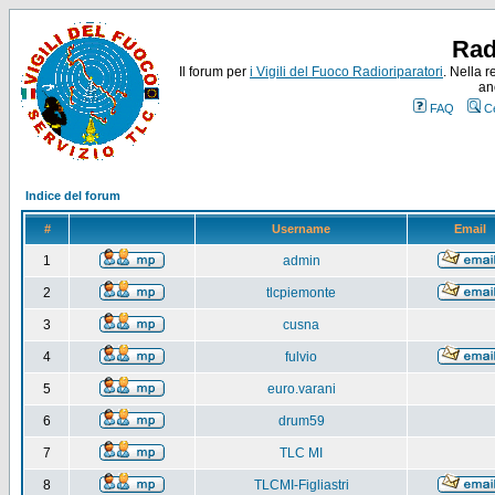
Rad
Il forum per
i Vigili del Fuoco Radioriparatori
. Nella r
an
FAQ
C
Indice del forum
#
Username
Email
1
admin
2
tlcpiemonte
3
cusna
4
fulvio
5
euro.varani
6
drum59
7
TLC MI
8
TLCMI-Figliastri