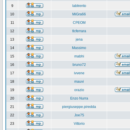
9
labtrento
10
MiGra66
11
CPEOM
12
tlcferrara
13
jena
14
Massimo
15
mabhi
16
bruno72
17
ivvene
18
mauvi
19
orazio
20
Enzo Nurra
21
piergiuseppe.piredda
22
Joe75
23
Vittorio