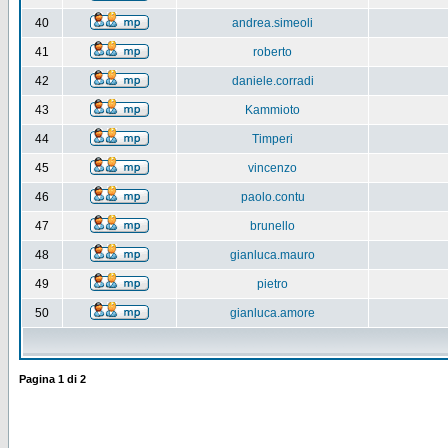
40
andrea.simeoli
41
roberto
42
daniele.corradi
43
Kammioto
44
Timperi
45
vincenzo
46
paolo.contu
47
brunello
48
gianluca.mauro
49
pietro
50
gianluca.amore
Pagina
1
di
2