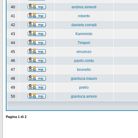
40
andrea.simeoli
41
roberto
42
daniele.corradi
43
Kammioto
44
Timperi
45
vincenzo
46
paolo.contu
47
brunello
48
gianluca.mauro
49
pietro
50
gianluca.amore
Pagina
1
di
2