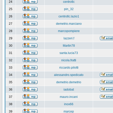
24
centrotlc
25
pin_32
26
centrotlc.lazio1
27
demetrio.marciano
28
marcopompiere
29
lazzeri.f
30
Martin78
31
santa.lucia73
32
nicola.fratti
33
riccardo.pilotti
34
alessandro.spedicato
35
demetrio.demetrio
36
iadobat
37
mauro.incani
38
inox66
39
marcep