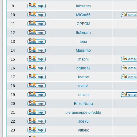
9
labtrento
10
MiGra66
11
CPEOM
12
tlcferrara
13
jena
14
Massimo
15
mabhi
16
bruno72
17
ivvene
18
mauvi
19
orazio
20
Enzo Nurra
21
piergiuseppe.piredda
22
Joe75
23
Vittorio