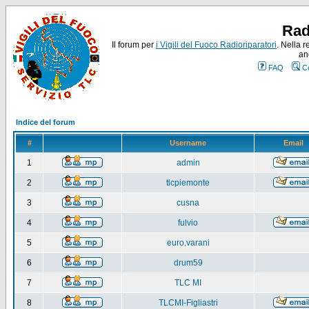
Rad
Il forum per
i Vigili del Fuoco Radioriparatori
. Nella r
an
FAQ
C
Indice del forum
#
Username
Email
1
admin
2
tlcpiemonte
3
cusna
4
fulvio
5
euro.varani
6
drum59
7
TLC MI
8
TLCMI-Figliastri