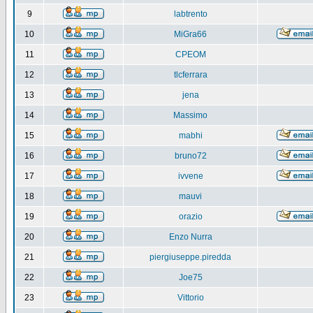
9
labtrento
10
MiGra66
11
CPEOM
12
tlcferrara
13
jena
14
Massimo
15
mabhi
16
bruno72
17
ivvene
18
mauvi
19
orazio
20
Enzo Nurra
21
piergiuseppe.piredda
22
Joe75
23
Vittorio