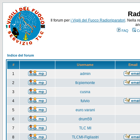
Rad
Il forum per
i Vigili del Fuoco Radioriparatori
. Nella r
an
FAQ
C
Indice del forum
#
Username
Email
1
admin
2
tlcpiemonte
3
cusna
4
fulvio
5
euro.varani
6
drum59
7
TLC MI
8
TLCMI-Figliastri