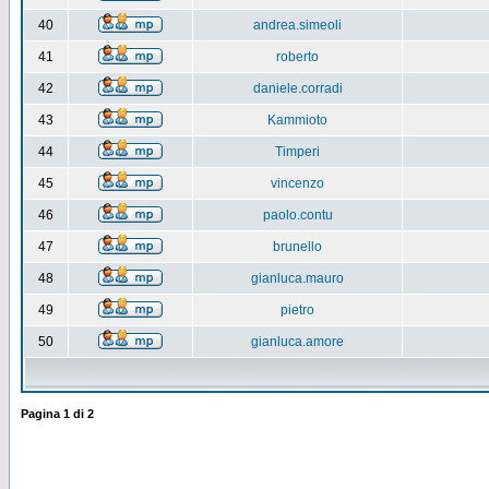
40
andrea.simeoli
41
roberto
42
daniele.corradi
43
Kammioto
44
Timperi
45
vincenzo
46
paolo.contu
47
brunello
48
gianluca.mauro
49
pietro
50
gianluca.amore
Pagina
1
di
2