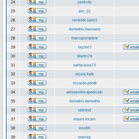
24
centrotlc
25
pin_32
26
centrotlc.lazio1
27
demetrio.marciano
28
marcopompiere
29
lazzeri.f
30
Martin78
31
santa.lucia73
32
nicola.fratti
33
riccardo.pilotti
34
alessandro.spedicato
35
demetrio.demetrio
36
iadobat
37
mauro.incani
38
inox66
39
marcep