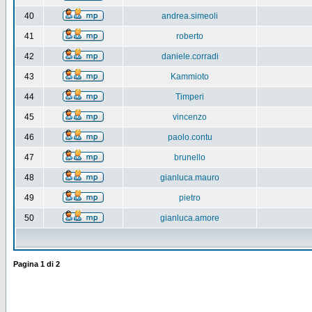
40
andrea.simeoli
41
roberto
42
daniele.corradi
43
Kammioto
44
Timperi
45
vincenzo
46
paolo.contu
47
brunello
48
gianluca.mauro
49
pietro
50
gianluca.amore
Pagina
1
di
2