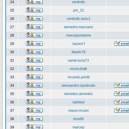
24
centrotlc
25
pin_32
26
centrotlc.lazio1
27
demetrio.marciano
28
marcopompiere
29
lazzeri.f
30
Martin78
31
santa.lucia73
32
nicola.fratti
33
riccardo.pilotti
34
alessandro.spedicato
35
demetrio.demetrio
36
iadobat
37
mauro.incani
38
inox66
39
marcep