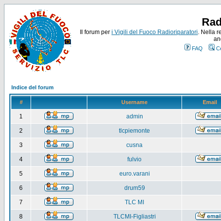
Rad
Il forum per
i Vigili del Fuoco Radioriparatori
. Nella r
an
FAQ
C
Indice del forum
#
Username
Email
1
admin
2
tlcpiemonte
3
cusna
4
fulvio
5
euro.varani
6
drum59
7
TLC MI
8
TLCMI-Figliastri