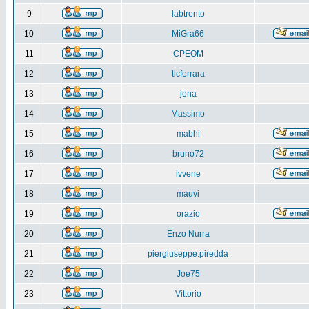
9
labtrento
10
MiGra66
11
CPEOM
12
tlcferrara
13
jena
14
Massimo
15
mabhi
16
bruno72
17
ivvene
18
mauvi
19
orazio
20
Enzo Nurra
21
piergiuseppe.piredda
22
Joe75
23
Vittorio