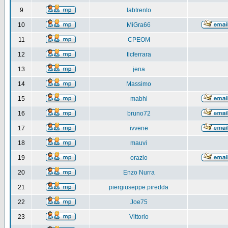
9
labtrento
10
MiGra66
11
CPEOM
12
tlcferrara
13
jena
14
Massimo
15
mabhi
16
bruno72
17
ivvene
18
mauvi
19
orazio
20
Enzo Nurra
21
piergiuseppe.piredda
22
Joe75
23
Vittorio