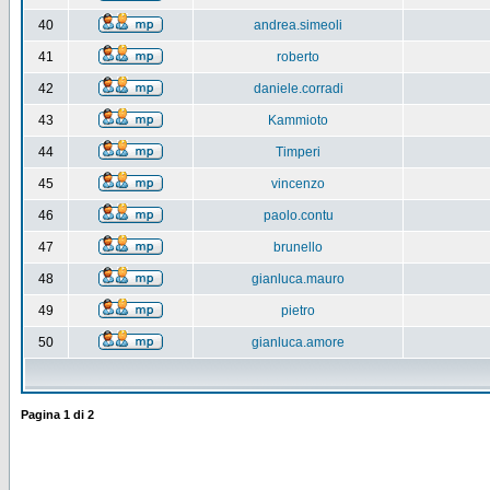
40
andrea.simeoli
41
roberto
42
daniele.corradi
43
Kammioto
44
Timperi
45
vincenzo
46
paolo.contu
47
brunello
48
gianluca.mauro
49
pietro
50
gianluca.amore
Pagina
1
di
2