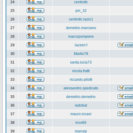
24
centrotlc
25
pin_32
26
centrotlc.lazio1
27
demetrio.marciano
28
marcopompiere
29
lazzeri.f
30
Martin78
31
santa.lucia73
32
nicola.fratti
33
riccardo.pilotti
34
alessandro.spedicato
35
demetrio.demetrio
36
iadobat
37
mauro.incani
38
inox66
39
marcep