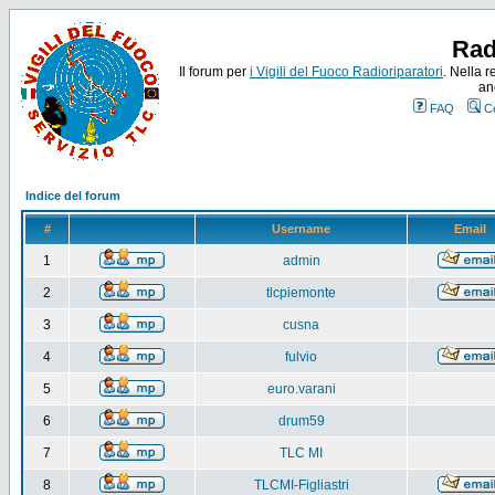
Rad
Il forum per
i Vigili del Fuoco Radioriparatori
. Nella r
an
FAQ
C
Indice del forum
#
Username
Email
1
admin
2
tlcpiemonte
3
cusna
4
fulvio
5
euro.varani
6
drum59
7
TLC MI
8
TLCMI-Figliastri