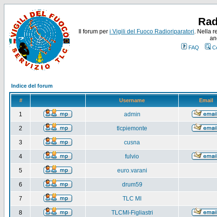
Rad
Il forum per
i Vigili del Fuoco Radioriparatori
. Nella r
an
FAQ
C
Indice del forum
#
Username
Email
1
admin
2
tlcpiemonte
3
cusna
4
fulvio
5
euro.varani
6
drum59
7
TLC MI
8
TLCMI-Figliastri