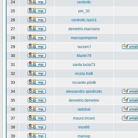
24
centrotlc
25
pin_32
26
centrotlc.lazio1
27
demetrio.marciano
28
marcopompiere
29
lazzeri.f
30
Martin78
31
santa.lucia73
32
nicola.fratti
33
riccardo.pilotti
34
alessandro.spedicato
35
demetrio.demetrio
36
iadobat
37
mauro.incani
38
inox66
39
marcep