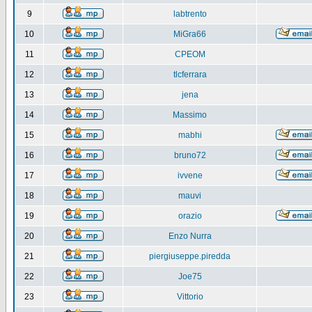
9
labtrento
10
MiGra66
11
CPEOM
12
tlcferrara
13
jena
14
Massimo
15
mabhi
16
bruno72
17
ivvene
18
mauvi
19
orazio
20
Enzo Nurra
21
piergiuseppe.piredda
22
Joe75
23
Vittorio