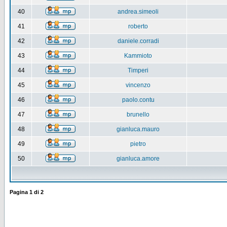
40
andrea.simeoli
41
roberto
42
daniele.corradi
43
Kammioto
44
Timperi
45
vincenzo
46
paolo.contu
47
brunello
48
gianluca.mauro
49
pietro
50
gianluca.amore
Pagina
1
di
2