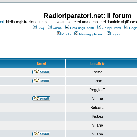
Radioriparatori.net: il forum
ori
. Nella registrazione indicate la vostra sede ed una e-mail del dominio vigilfuoco.it
FAQ
Cerca
Lista degli utenti
Gruppi utenti
Regis
Profilo
Messaggi Privati
Login
Email
Localit�
Roma
torino
Reggio E.
Milano
Bologna
Pistoia
Milano
Milano