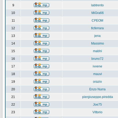
9
labtrento
10
MiGra66
11
CPEOM
12
tlcferrara
13
jena
14
Massimo
15
mabhi
16
bruno72
17
ivvene
18
mauvi
19
orazio
20
Enzo Nurra
21
piergiuseppe.piredda
22
Joe75
23
Vittorio