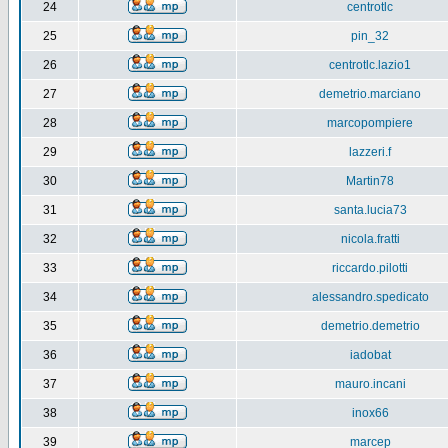
24
centrotlc
25
pin_32
26
centrotlc.lazio1
27
demetrio.marciano
28
marcopompiere
29
lazzeri.f
30
Martin78
31
santa.lucia73
32
nicola.fratti
33
riccardo.pilotti
34
alessandro.spedicato
35
demetrio.demetrio
36
iadobat
37
mauro.incani
38
inox66
39
marcep