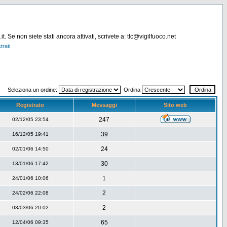
. Se non siete stati ancora attivati, scrivete a: tlc@vigilfuoco.net
trati
Seleziona un ordine:
Ordina
Registrato
Messaggi
Sito web
247
02/12/05 23:54
39
16/12/05 19:41
24
02/01/06 14:50
30
13/01/06 17:42
1
24/01/06 10:06
2
24/02/06 22:08
2
03/03/06 20:02
65
12/04/06 09:35