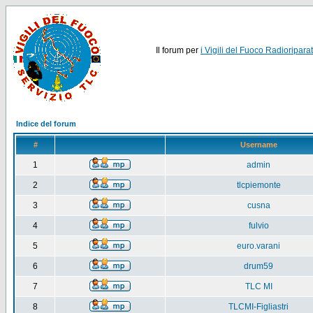
Il forum per
i Vigili del Fuoco Radioriparat
Indice del forum
#
Username
1
admin
2
tlcpiemonte
3
cusna
4
fulvio
5
euro.varani
6
drum59
7
TLC MI
8
TLCMI-Figliastri