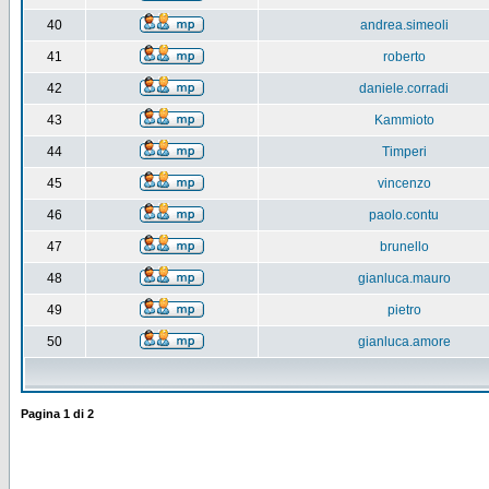
40
andrea.simeoli
41
roberto
42
daniele.corradi
43
Kammioto
44
Timperi
45
vincenzo
46
paolo.contu
47
brunello
48
gianluca.mauro
49
pietro
50
gianluca.amore
Pagina
1
di
2