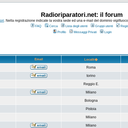
Radioriparatori.net: il forum
ori
. Nella registrazione indicate la vostra sede ed una e-mail del dominio vigilfuoco.it
FAQ
Cerca
Lista degli utenti
Gruppi utenti
Regis
Profilo
Messaggi Privati
Login
Email
Localit�
Roma
torino
Reggio E.
Milano
Bologna
Pistoia
Milano
Milano