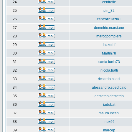
24
centrotlc
25
pin_32
26
centrotlc.lazio1
27
demetrio.marciano
28
marcopompiere
29
lazzeri.f
30
Martin78
31
santa.lucia73
32
nicola.fratti
33
riccardo.pilotti
34
alessandro.spedicato
35
demetrio.demetrio
36
iadobat
37
mauro.incani
38
inox66
39
marcep