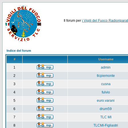
Il forum per
i Vigili del Fuoco Radioriparat
Indice del forum
#
Username
1
admin
2
tlcpiemonte
3
cusna
4
fulvio
5
euro.varani
6
drum59
7
TLC MI
8
TLCMI-Figliastri