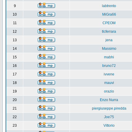
9
labtrento
10
MiGra66
11
CPEOM
12
tlcferrara
13
jena
14
Massimo
15
mabhi
16
bruno72
17
ivvene
18
mauvi
19
orazio
20
Enzo Nurra
21
piergiuseppe.piredda
22
Joe75
23
Vittorio