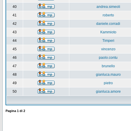
40
andrea.simeoli
41
roberto
42
daniele.corradi
43
Kammioto
44
Timperi
45
vincenzo
46
paolo.contu
47
brunello
48
gianluca.mauro
49
pietro
50
gianluca.amore
Pagina
1
di
2