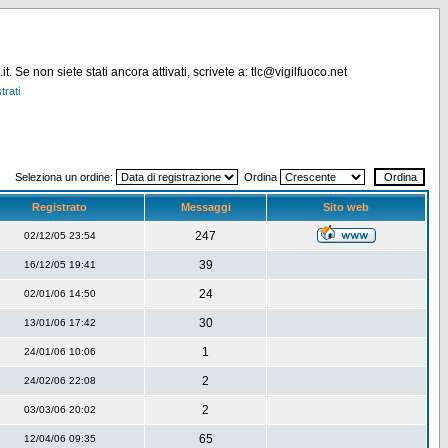
. Se non siete stati ancora attivati, scrivete a: tlc@vigilfuoco.net
trati
Seleziona un ordine:
Ordina
Registrato
Messaggi
Sito web
247
02/12/05 23:54
39
16/12/05 19:41
24
02/01/06 14:50
30
13/01/06 17:42
1
24/01/06 10:06
2
24/02/06 22:08
2
03/03/06 20:02
65
12/04/06 09:35