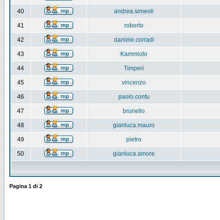
40
andrea.simeoli
41
roberto
42
daniele.corradi
43
Kammioto
44
Timperi
45
vincenzo
46
paolo.contu
47
brunello
48
gianluca.mauro
49
pietro
50
gianluca.amore
Pagina
1
di
2