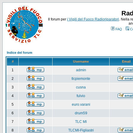
Rad
Il forum per
i Vigili del Fuoco Radioriparatori
. Nella r
an
FAQ
C
Indice del forum
#
Username
Email
1
admin
2
tlcpiemonte
3
cusna
4
fulvio
5
euro.varani
6
drum59
7
TLC MI
8
TLCMI-Figliastri