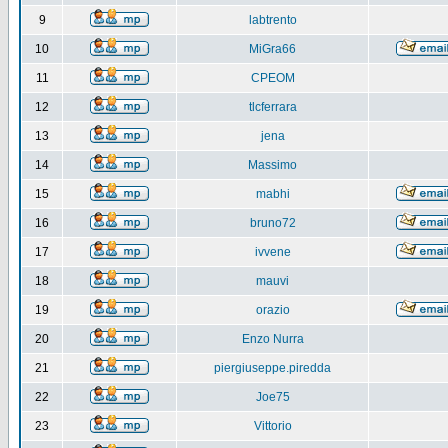
9
labtrento
10
MiGra66
11
CPEOM
12
tlcferrara
13
jena
14
Massimo
15
mabhi
16
bruno72
17
ivvene
18
mauvi
19
orazio
20
Enzo Nurra
21
piergiuseppe.piredda
22
Joe75
23
Vittorio