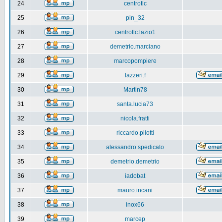
24
centrotlc
25
pin_32
26
centrotlc.lazio1
27
demetrio.marciano
28
marcopompiere
29
lazzeri.f
30
Martin78
31
santa.lucia73
32
nicola.fratti
33
riccardo.pilotti
34
alessandro.spedicato
35
demetrio.demetrio
36
iadobat
37
mauro.incani
38
inox66
39
marcep