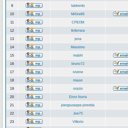
9
labtrento
10
MiGra66
11
CPEOM
12
tlcferrara
13
jena
14
Massimo
15
mabhi
16
bruno72
17
ivvene
18
mauvi
19
orazio
20
Enzo Nurra
21
piergiuseppe.piredda
22
Joe75
23
Vittorio