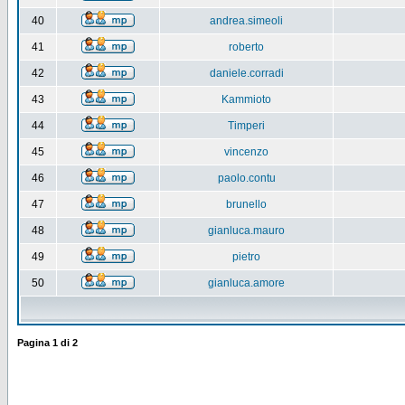
40
andrea.simeoli
41
roberto
42
daniele.corradi
43
Kammioto
44
Timperi
45
vincenzo
46
paolo.contu
47
brunello
48
gianluca.mauro
49
pietro
50
gianluca.amore
Pagina
1
di
2