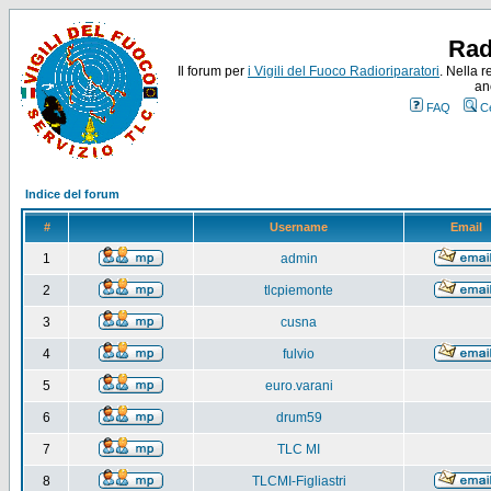
Rad
Il forum per
i Vigili del Fuoco Radioriparatori
. Nella r
an
FAQ
C
Indice del forum
#
Username
Email
1
admin
2
tlcpiemonte
3
cusna
4
fulvio
5
euro.varani
6
drum59
7
TLC MI
8
TLCMI-Figliastri