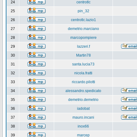
24
centrotlc
25
pin_32
26
centrotlc.lazio1
27
demetrio.marciano
28
marcopompiere
29
lazzeri.f
30
Martin78
31
santa.lucia73
32
nicola.fratti
33
riccardo.pilotti
34
alessandro.spedicato
35
demetrio.demetrio
36
iadobat
37
mauro.incani
38
inox66
39
marcep