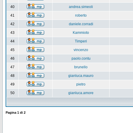
40
andrea.simeoli
41
roberto
42
daniele.corradi
43
Kammioto
44
Timperi
45
vincenzo
46
paolo.contu
47
brunello
48
gianluca.mauro
49
pietro
50
gianluca.amore
Pagina
1
di
2