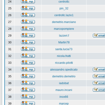
24
centrotlc
25
pin_32
26
centrotlc.lazio1
27
demetrio.marciano
28
marcopompiere
29
lazzeri.f
30
Martin78
31
santa.lucia73
32
nicola.fratti
33
riccardo.pilotti
34
alessandro.spedicato
35
demetrio.demetrio
36
iadobat
37
mauro.incani
38
inox66
39
marcep