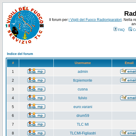
Rad
Il forum per
i Vigili del Fuoco Radioriparatori
. Nella r
an
FAQ
C
Indice del forum
#
Username
Email
1
admin
2
tlcpiemonte
3
cusna
4
fulvio
5
euro.varani
6
drum59
7
TLC MI
8
TLCMI-Figliastri