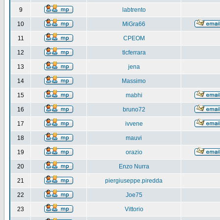
9
labtrento
10
MiGra66
11
CPEOM
12
tlcferrara
13
jena
14
Massimo
15
mabhi
16
bruno72
17
ivvene
18
mauvi
19
orazio
20
Enzo Nurra
21
piergiuseppe.piredda
22
Joe75
23
Vittorio