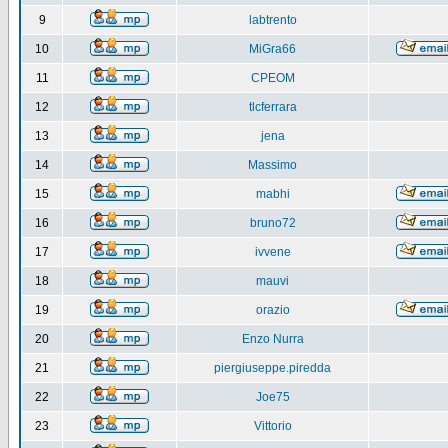
9
labtrento
10
MiGra66
11
CPEOM
12
tlcferrara
13
jena
14
Massimo
15
mabhi
16
bruno72
17
ivvene
18
mauvi
19
orazio
20
Enzo Nurra
21
piergiuseppe.piredda
22
Joe75
23
Vittorio