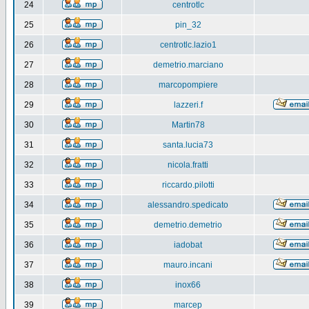
24
centrotlc
25
pin_32
26
centrotlc.lazio1
27
demetrio.marciano
28
marcopompiere
29
lazzeri.f
30
Martin78
31
santa.lucia73
32
nicola.fratti
33
riccardo.pilotti
34
alessandro.spedicato
35
demetrio.demetrio
36
iadobat
37
mauro.incani
38
inox66
39
marcep