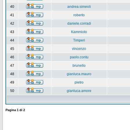
40
andrea.simeoli
41
roberto
42
daniele.corradi
43
Kammioto
44
Timperi
45
vincenzo
46
paolo.contu
47
brunello
48
gianluca.mauro
49
pietro
50
gianluca.amore
Pagina
1
di
2