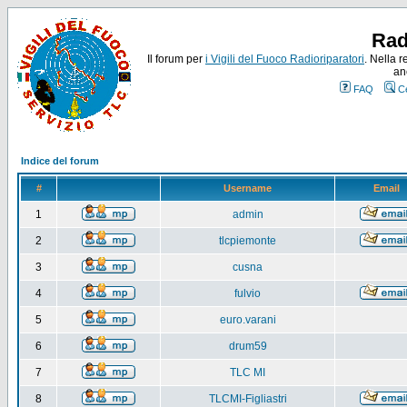
Rad
Il forum per
i Vigili del Fuoco Radioriparatori
. Nella r
an
FAQ
C
Indice del forum
#
Username
Email
1
admin
2
tlcpiemonte
3
cusna
4
fulvio
5
euro.varani
6
drum59
7
TLC MI
8
TLCMI-Figliastri