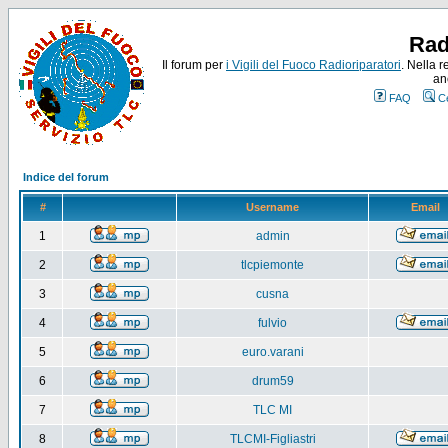
Rad
Il forum per
i Vigili del Fuoco Radioriparatori
. Nella r
an
FAQ
C
Indice del forum
#
Username
Email
1
admin
2
tlcpiemonte
3
cusna
4
fulvio
5
euro.varani
6
drum59
7
TLC MI
8
TLCMI-Figliastri