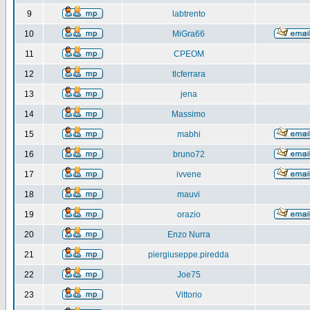
9
labtrento
10
MiGra66
11
CPEOM
12
tlcferrara
13
jena
14
Massimo
15
mabhi
16
bruno72
17
ivvene
18
mauvi
19
orazio
20
Enzo Nurra
21
piergiuseppe.piredda
22
Joe75
23
Vittorio