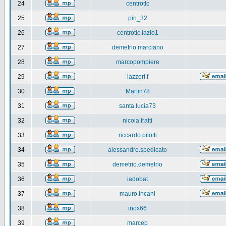
24
centrotlc
25
pin_32
26
centrotlc.lazio1
27
demetrio.marciano
28
marcopompiere
29
lazzeri.f
30
Martin78
31
santa.lucia73
32
nicola.fratti
33
riccardo.pilotti
34
alessandro.spedicato
35
demetrio.demetrio
36
iadobat
37
mauro.incani
38
inox66
39
marcep