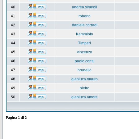
40
andrea.simeoli
41
roberto
42
daniele.corradi
43
Kammioto
44
Timperi
45
vincenzo
46
paolo.contu
47
brunello
48
gianluca.mauro
49
pietro
50
gianluca.amore
Pagina
1
di
2