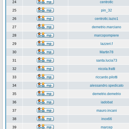
24
centrotlc
25
pin_32
26
centrotlc.lazio1
27
demetrio.marciano
28
marcopompiere
29
lazzeri.f
30
Martin78
31
santa.lucia73
32
nicola.fratti
33
riccardo.pilotti
34
alessandro.spedicato
35
demetrio.demetrio
36
iadobat
37
mauro.incani
38
inox66
39
marcep