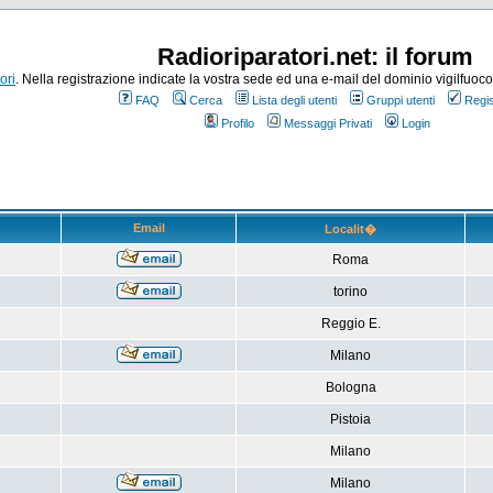
Radioriparatori.net: il forum
ori
. Nella registrazione indicate la vostra sede ed una e-mail del dominio vigilfuoco.it
FAQ
Cerca
Lista degli utenti
Gruppi utenti
Regis
Profilo
Messaggi Privati
Login
Email
Localit�
Roma
torino
Reggio E.
Milano
Bologna
Pistoia
Milano
Milano