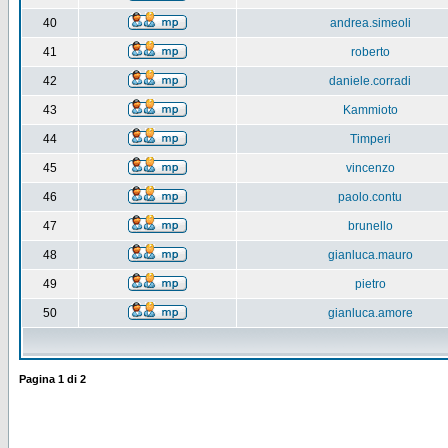
40
andrea.simeoli
41
roberto
42
daniele.corradi
43
Kammioto
44
Timperi
45
vincenzo
46
paolo.contu
47
brunello
48
gianluca.mauro
49
pietro
50
gianluca.amore
Pagina
1
di
2