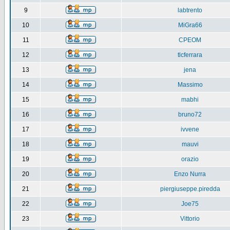
9
labtrento
10
MiGra66
11
CPEOM
12
tlcferrara
13
jena
14
Massimo
15
mabhi
16
bruno72
17
ivvene
18
mauvi
19
orazio
20
Enzo Nurra
21
piergiuseppe.piredda
22
Joe75
23
Vittorio