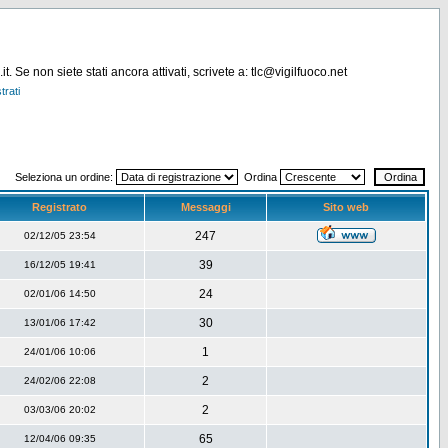
. Se non siete stati ancora attivati, scrivete a: tlc@vigilfuoco.net
trati
Seleziona un ordine:
Ordina
Registrato
Messaggi
Sito web
247
02/12/05 23:54
39
16/12/05 19:41
24
02/01/06 14:50
30
13/01/06 17:42
1
24/01/06 10:06
2
24/02/06 22:08
2
03/03/06 20:02
65
12/04/06 09:35