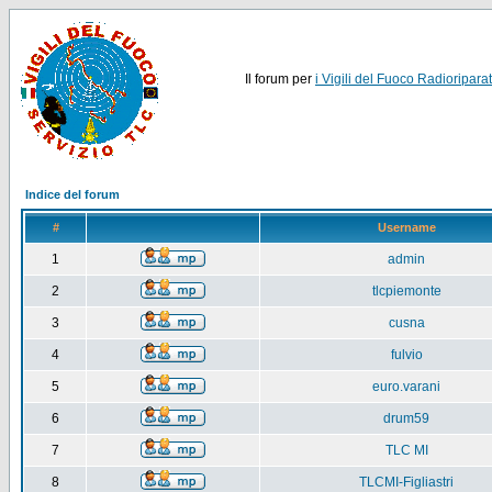
Il forum per
i Vigili del Fuoco Radioriparat
Indice del forum
#
Username
1
admin
2
tlcpiemonte
3
cusna
4
fulvio
5
euro.varani
6
drum59
7
TLC MI
8
TLCMI-Figliastri