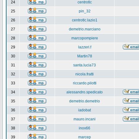
24
centrotlc
25
pin_32
26
centrotlc.lazio1
27
demetrio.marciano
28
marcopompiere
29
lazzeri.f
30
Martin78
31
santa.lucia73
32
nicola.fratti
33
riccardo.pilotti
34
alessandro.spedicato
35
demetrio.demetrio
36
iadobat
37
mauro.incani
38
inox66
39
marcep