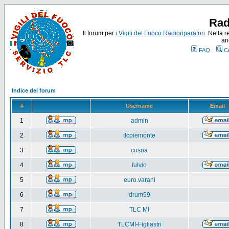
Rad
Il forum per
i Vigili del Fuoco Radioriparatori
. Nella r
an
FAQ
C
Indice del forum
#
Username
Email
1
admin
2
tlcpiemonte
3
cusna
4
fulvio
5
euro.varani
6
drum59
7
TLC MI
8
TLCMI-Figliastri