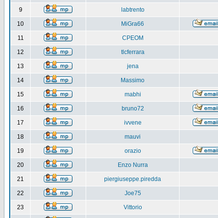
9
labtrento
10
MiGra66
11
CPEOM
12
tlcferrara
13
jena
14
Massimo
15
mabhi
16
bruno72
17
ivvene
18
mauvi
19
orazio
20
Enzo Nurra
21
piergiuseppe.piredda
22
Joe75
23
Vittorio