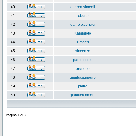
40
andrea.simeoli
41
roberto
42
daniele.corradi
43
Kammioto
44
Timperi
45
vincenzo
46
paolo.contu
47
brunello
48
gianluca.mauro
49
pietro
50
gianluca.amore
Pagina
1
di
2