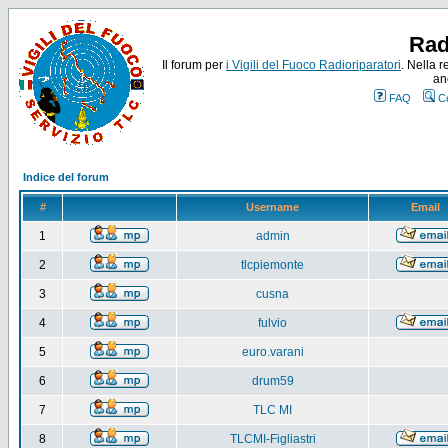
Rad
Il forum per
i Vigili del Fuoco Radioriparatori
. Nella r
an
FAQ
C
Indice del forum
#
Username
Email
1
admin
2
tlcpiemonte
3
cusna
4
fulvio
5
euro.varani
6
drum59
7
TLC MI
8
TLCMI-Figliastri