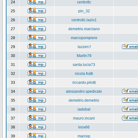
24
centrotlc
25
pin_32
26
centrotlc.lazio1
27
demetrio.marciano
28
marcopompiere
29
lazzeri.f
30
Martin78
31
santa.lucia73
32
nicola.fratti
33
riccardo.pilotti
34
alessandro.spedicato
35
demetrio.demetrio
36
iadobat
37
mauro.incani
38
inox66
39
marcep