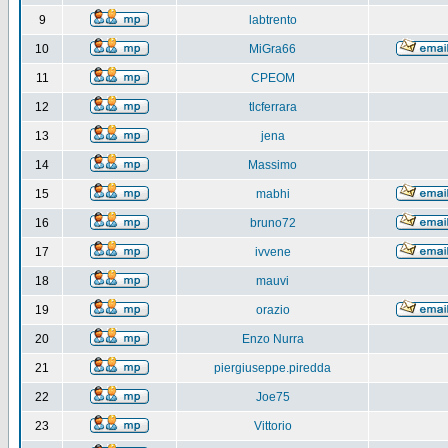
9
labtrento
10
MiGra66
11
CPEOM
12
tlcferrara
13
jena
14
Massimo
15
mabhi
16
bruno72
17
ivvene
18
mauvi
19
orazio
20
Enzo Nurra
21
piergiuseppe.piredda
22
Joe75
23
Vittorio