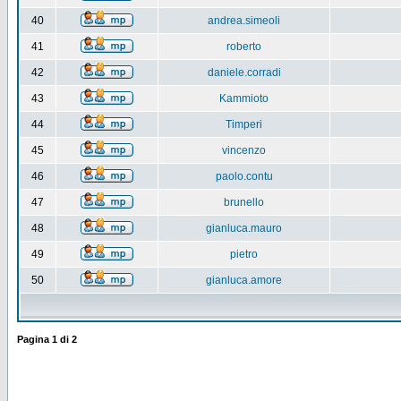
40
andrea.simeoli
41
roberto
42
daniele.corradi
43
Kammioto
44
Timperi
45
vincenzo
46
paolo.contu
47
brunello
48
gianluca.mauro
49
pietro
50
gianluca.amore
Pagina
1
di
2