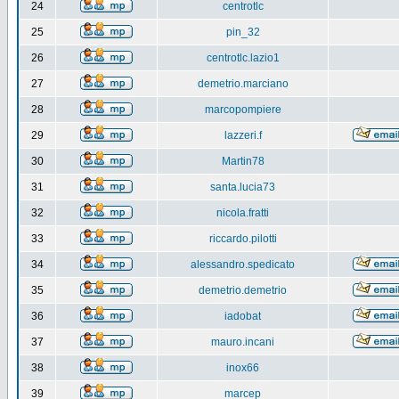
24
centrotlc
25
pin_32
26
centrotlc.lazio1
27
demetrio.marciano
28
marcopompiere
29
lazzeri.f
30
Martin78
31
santa.lucia73
32
nicola.fratti
33
riccardo.pilotti
34
alessandro.spedicato
35
demetrio.demetrio
36
iadobat
37
mauro.incani
38
inox66
39
marcep