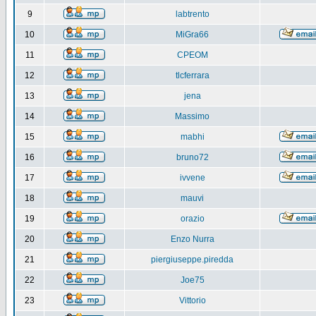
9
labtrento
10
MiGra66
11
CPEOM
12
tlcferrara
13
jena
14
Massimo
15
mabhi
16
bruno72
17
ivvene
18
mauvi
19
orazio
20
Enzo Nurra
21
piergiuseppe.piredda
22
Joe75
23
Vittorio