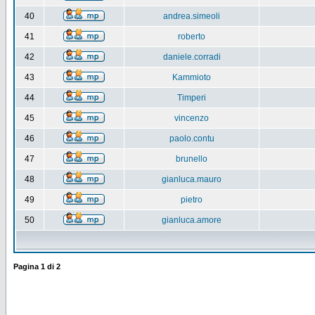
40
andrea.simeoli
41
roberto
42
daniele.corradi
43
Kammioto
44
Timperi
45
vincenzo
46
paolo.contu
47
brunello
48
gianluca.mauro
49
pietro
50
gianluca.amore
Pagina
1
di
2