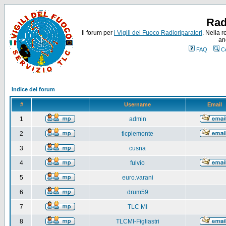
Rad
Il forum per
i Vigili del Fuoco Radioriparatori
. Nella r
an
FAQ
C
Indice del forum
#
Username
Email
1
admin
2
tlcpiemonte
3
cusna
4
fulvio
5
euro.varani
6
drum59
7
TLC MI
8
TLCMI-Figliastri