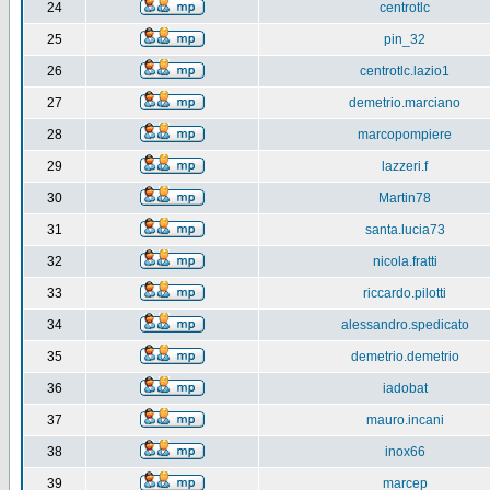
24
centrotlc
25
pin_32
26
centrotlc.lazio1
27
demetrio.marciano
28
marcopompiere
29
lazzeri.f
30
Martin78
31
santa.lucia73
32
nicola.fratti
33
riccardo.pilotti
34
alessandro.spedicato
35
demetrio.demetrio
36
iadobat
37
mauro.incani
38
inox66
39
marcep