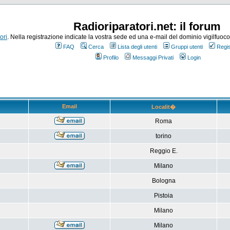
Radioriparatori.net: il forum
ori
. Nella registrazione indicate la vostra sede ed una e-mail del dominio vigilfuoco.it
FAQ
Cerca
Lista degli utenti
Gruppi utenti
Regis
Profilo
Messaggi Privati
Login
Email
Localit�
Roma
torino
Reggio E.
Milano
Bologna
Pistoia
Milano
Milano