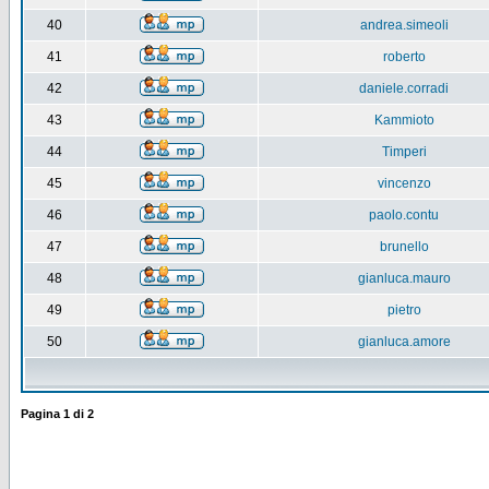
40
andrea.simeoli
41
roberto
42
daniele.corradi
43
Kammioto
44
Timperi
45
vincenzo
46
paolo.contu
47
brunello
48
gianluca.mauro
49
pietro
50
gianluca.amore
Pagina
1
di
2