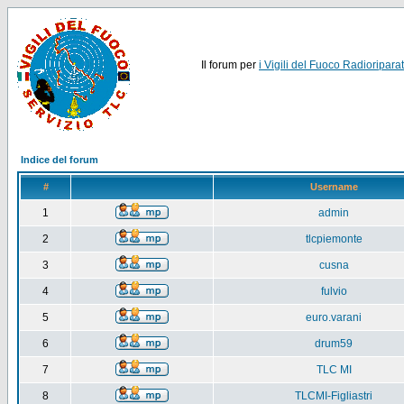
Il forum per
i Vigili del Fuoco Radioriparat
Indice del forum
#
Username
1
admin
2
tlcpiemonte
3
cusna
4
fulvio
5
euro.varani
6
drum59
7
TLC MI
8
TLCMI-Figliastri