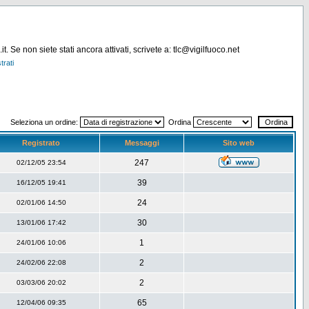
. Se non siete stati ancora attivati, scrivete a: tlc@vigilfuoco.net
trati
Seleziona un ordine:
Ordina
Registrato
Messaggi
Sito web
247
02/12/05 23:54
39
16/12/05 19:41
24
02/01/06 14:50
30
13/01/06 17:42
1
24/01/06 10:06
2
24/02/06 22:08
2
03/03/06 20:02
65
12/04/06 09:35