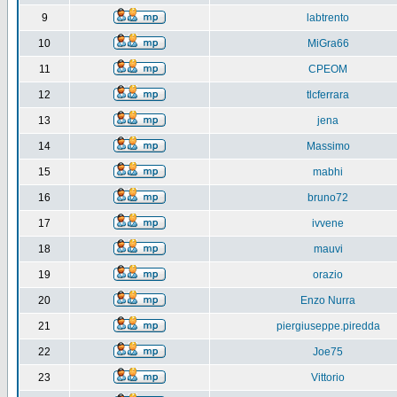
9
labtrento
10
MiGra66
11
CPEOM
12
tlcferrara
13
jena
14
Massimo
15
mabhi
16
bruno72
17
ivvene
18
mauvi
19
orazio
20
Enzo Nurra
21
piergiuseppe.piredda
22
Joe75
23
Vittorio