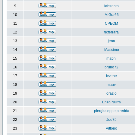
9
labtrento
10
MiGra66
11
CPEOM
12
tlcferrara
13
jena
14
Massimo
15
mabhi
16
bruno72
17
ivvene
18
mauvi
19
orazio
20
Enzo Nurra
21
piergiuseppe.piredda
22
Joe75
23
Vittorio