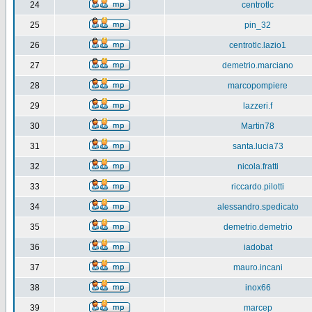
24
centrotlc
25
pin_32
26
centrotlc.lazio1
27
demetrio.marciano
28
marcopompiere
29
lazzeri.f
30
Martin78
31
santa.lucia73
32
nicola.fratti
33
riccardo.pilotti
34
alessandro.spedicato
35
demetrio.demetrio
36
iadobat
37
mauro.incani
38
inox66
39
marcep