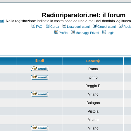
Radioriparatori.net: il forum
ori
. Nella registrazione indicate la vostra sede ed una e-mail del dominio vigilfuoco.it
FAQ
Cerca
Lista degli utenti
Gruppi utenti
Regis
Profilo
Messaggi Privati
Login
Email
Localit�
Roma
torino
Reggio E.
Milano
Bologna
Pistoia
Milano
Milano