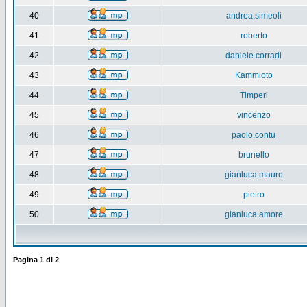
40
andrea.simeoli
41
roberto
42
daniele.corradi
43
Kammioto
44
Timperi
45
vincenzo
46
paolo.contu
47
brunello
48
gianluca.mauro
49
pietro
50
gianluca.amore
Pagina
1
di
2