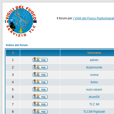
Il forum per
i Vigili del Fuoco Radioriparat
Indice del forum
#
Username
1
admin
2
tlcpiemonte
3
cusna
4
fulvio
5
euro.varani
6
drum59
7
TLC MI
8
TLCMI-Figliastri