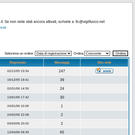
. Se non siete stati ancora attivati, scrivete a: tlc@vigilfuoco.net
trati
Seleziona un ordine:
Ordina
Registrato
Messaggi
Sito web
247
02/12/05 23:54
39
16/12/05 19:41
24
02/01/06 14:50
30
13/01/06 17:42
1
24/01/06 10:06
2
24/02/06 22:08
2
03/03/06 20:02
65
12/04/06 09:35