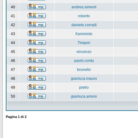
40
andrea.simeoli
41
roberto
42
daniele.corradi
43
Kammioto
44
Timperi
45
vincenzo
46
paolo.contu
47
brunello
48
gianluca.mauro
49
pietro
50
gianluca.amore
Pagina
1
di
2