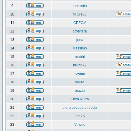
9
labtrento
10
MiGra66
11
CPEOM
12
tlcferrara
13
jena
14
Massimo
15
mabhi
16
bruno72
17
ivvene
18
mauvi
19
orazio
20
Enzo Nurra
21
piergiuseppe.piredda
22
Joe75
23
Vittorio