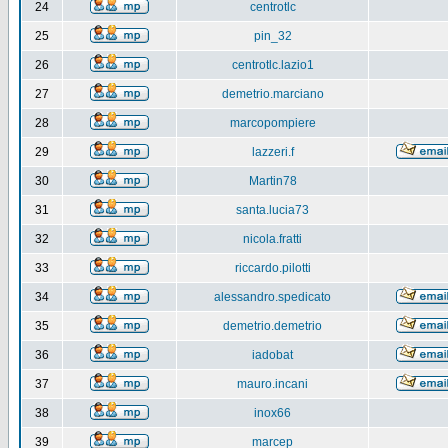
24
centrotlc
25
pin_32
26
centrotlc.lazio1
27
demetrio.marciano
28
marcopompiere
29
lazzeri.f
30
Martin78
31
santa.lucia73
32
nicola.fratti
33
riccardo.pilotti
34
alessandro.spedicato
35
demetrio.demetrio
36
iadobat
37
mauro.incani
38
inox66
39
marcep