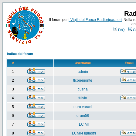
Rad
Il forum per
i Vigili del Fuoco Radioriparatori
. Nella r
an
FAQ
C
Indice del forum
#
Username
Email
1
admin
2
tlcpiemonte
3
cusna
4
fulvio
5
euro.varani
6
drum59
7
TLC MI
8
TLCMI-Figliastri