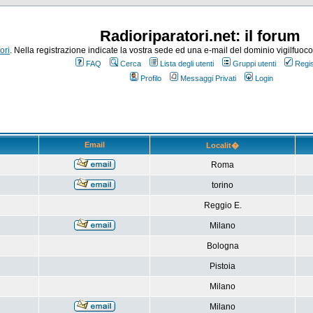
Radioriparatori.net: il forum
ori
. Nella registrazione indicate la vostra sede ed una e-mail del dominio vigilfuoco.it
FAQ
Cerca
Lista degli utenti
Gruppi utenti
Regis
Profilo
Messaggi Privati
Login
Email
Localit�
Roma
torino
Reggio E.
Milano
Bologna
Pistoia
Milano
Milano