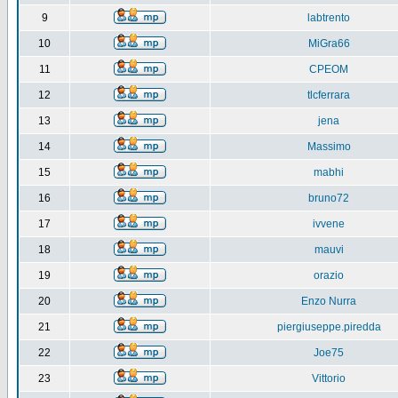
9
labtrento
10
MiGra66
11
CPEOM
12
tlcferrara
13
jena
14
Massimo
15
mabhi
16
bruno72
17
ivvene
18
mauvi
19
orazio
20
Enzo Nurra
21
piergiuseppe.piredda
22
Joe75
23
Vittorio