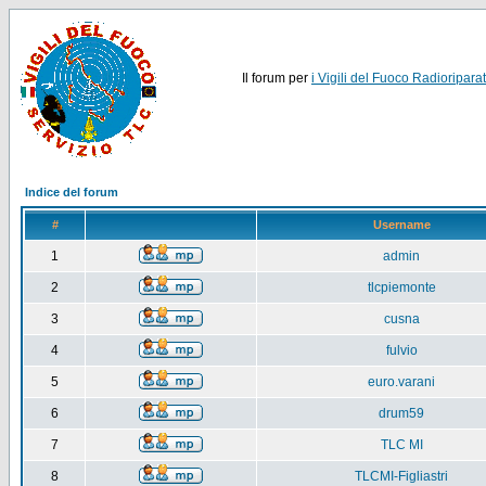
Il forum per
i Vigili del Fuoco Radioriparat
Indice del forum
#
Username
1
admin
2
tlcpiemonte
3
cusna
4
fulvio
5
euro.varani
6
drum59
7
TLC MI
8
TLCMI-Figliastri