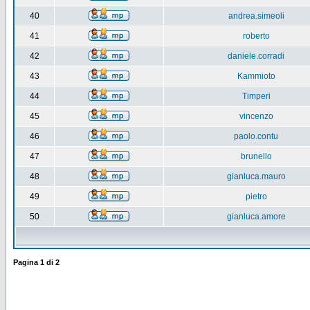
40
andrea.simeoli
41
roberto
42
daniele.corradi
43
Kammioto
44
Timperi
45
vincenzo
46
paolo.contu
47
brunello
48
gianluca.mauro
49
pietro
50
gianluca.amore
Pagina
1
di
2