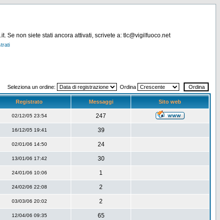
. Se non siete stati ancora attivati, scrivete a: tlc@vigilfuoco.net
trati
Seleziona un ordine:
Ordina
Registrato
Messaggi
Sito web
247
02/12/05 23:54
39
16/12/05 19:41
24
02/01/06 14:50
30
13/01/06 17:42
1
24/01/06 10:06
2
24/02/06 22:08
2
03/03/06 20:02
65
12/04/06 09:35