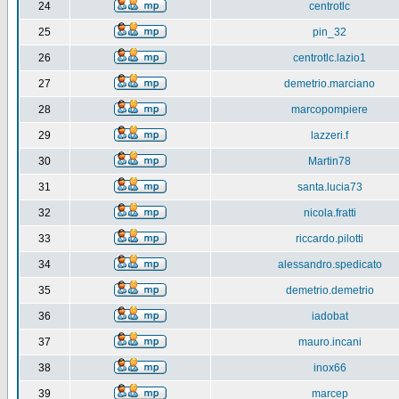
24
centrotlc
25
pin_32
26
centrotlc.lazio1
27
demetrio.marciano
28
marcopompiere
29
lazzeri.f
30
Martin78
31
santa.lucia73
32
nicola.fratti
33
riccardo.pilotti
34
alessandro.spedicato
35
demetrio.demetrio
36
iadobat
37
mauro.incani
38
inox66
39
marcep